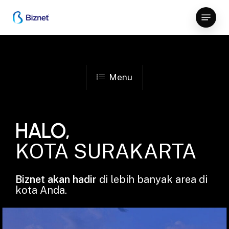
Skip
Menu
to
Close
main
Menu
content
Menu
HALO,
KOTA SURAKARTA
Biznet akan hadir
di lebih banyak area di
kota Anda.