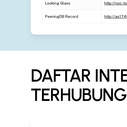
Looking Glass
http://noc-t
PeeringDB Record
http://as17
DAFTAR INT
TERHUBUNG