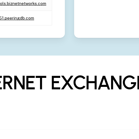
ools.biznetnetworks.com
451.peeringdb.com
ERNET EXCHANG