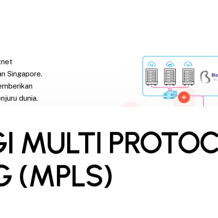
znet
n Singapore.
emberikan
njuru dunia.
t untuk
I MULTI PROTOC
er-1 dengan
k. Tujuan Biznet
buat aktivitas
G (MPLS)
an andal baik