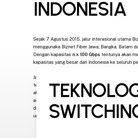
INDONESIA
Sejak 7 Agustus 2015, jalur interasional utama Bi
menggunaka Biznet Fiber Jawa, Bangka, Batam da
Dengan kapasitas
n x 100 Gbps
tentunya akan m
kapasitas yang besar dari Indonesia ke seluruh pe
Jaringan global yang luas ini memungkinkan Bizne
TEKNOLOG
terhubung langsung dengan beberapa provider Ti
akses yang lebih cepat dan rute yang lebih pende
adalah menawarkan layanan Internet terbaik, mem
SWITCHIN
digital lebih nyaman dengan koneksi yang cepat d
untuk kegiatan download maupun upload.