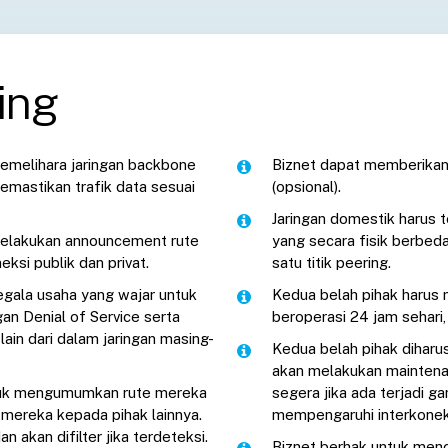
ing
emelihara jaringan backbone
Biznet dapat memberika
mastikan trafik data sesuai
(opsional).
Jaringan domestik harus t
melakukan announcement rute
yang secara fisik berbeda
eksi publik dan privat.
satu titik peering.
egala usaha yang wajar untuk
Kedua belah pihak harus 
n Denial of Service serta
beroperasi 24 jam sehari,
ain dari dalam jaringan masing-
Kedua belah pihak diharu
akan melakukan maintena
ntuk mengumumkan rute mereka
segera jika ada terjadi g
t mereka kepada pihak lainnya.
mempengaruhi interkonek
n akan difilter jika terdeteksi.
Biznet berhak untuk meno