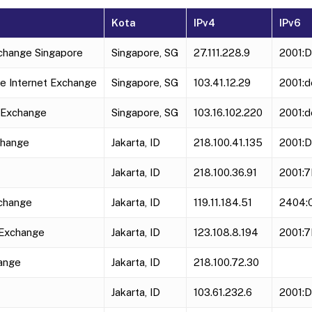
Kota
IPv4
IPv6
xchange Singapore
Singapore, SG
27.111.228.9
2001:D
e Internet Exchange
Singapore, SG
103.41.12.29
2001:d
t Exchange
Singapore, SG
103.16.102.220
2001:d
change
Jakarta, ID
218.100.41.135
2001:D
Jakarta, ID
218.100.36.91
2001:7
xchange
Jakarta, ID
119.11.184.51
2404:C
 Exchange
Jakarta, ID
123.108.8.194
2001:7
ange
Jakarta, ID
218.100.72.30
Jakarta, ID
103.61.232.6
2001:D