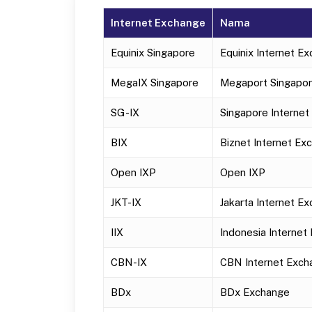
Internet Exchange
Nama
Equinix Singapore
Equinix Internet E
MegaIX Singapore
Megaport Singapor
SG-IX
Singapore Interne
BIX
Biznet Internet Ex
Open IXP
Open IXP
JKT-IX
Jakarta Internet E
IIX
Indonesia Internet
CBN-IX
CBN Internet Exch
BDx
BDx Exchange