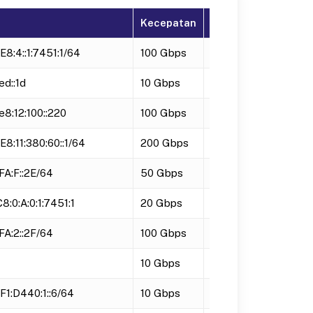
Kecepatan
Status
E8:4::1:7451:1/64
100 Gbps
Active
ed::1d
10 Gbps
Active
e8:12:100::220
100 Gbps
Active
E8:11:380:60::1/64
200 Gbps
Active
FA:F::2E/64
50 Gbps
Active
8:0:A:0:1:7451:1
20 Gbps
Active
FA:2::2F/64
100 Gbps
Active
10 Gbps
Active
F1:D440:1::6/64
10 Gbps
Active