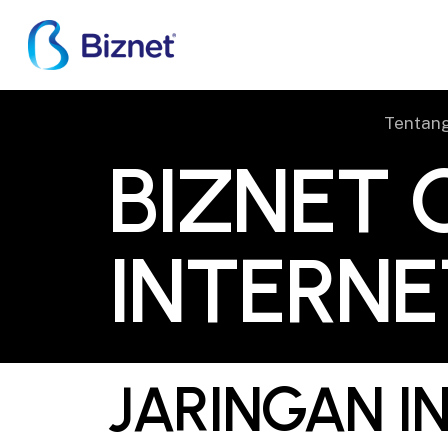
Skip
to
main
content
Tentan
BIZNET GLOBAL INTERNET
BIZNET 
INTERNE
JARINGAN IN