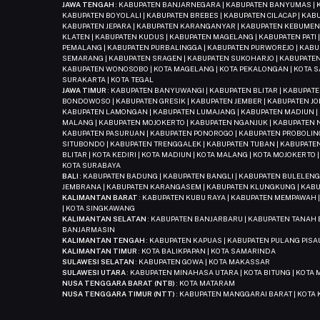
JAWA TENGAH
: KABUPATEN BANJARNEGARA | KABUPATEN BANYUMAS | K
KABUPATEN BOYOLALI | KABUPATEN BREBES | KABUPATEN CILACAP | KA
KABUPATEN JEPARA | KABUPATEN KARANGANYAR | KABUPATEN KEBUMEN 
KLATEN | KABUPATEN KUDUS | KABUPATEN MAGELANG | KABUPATEN PATI
PEMALANG | KABUPATEN PURBALINGGA | KABUPATEN PURWOREJO | KAB
SEMARANG | KABUPATEN SRAGEN | KABUPATEN SUKOHARJO | KABUPATEN
KABUPATEN WONOSOBO | KOTA MAGELANG | KOTA PEKALONGAN | KOTA SA
SURAKARTA | KOTA TEGAL
JAWA TIMUR
: KABUPATEN BANYUWANGI | KABUPATEN BLITAR | KABUPAT
BONDOWOSO | KABUPATEN GRESIK | KABUPATEN JEMBER | KABUPATEN JO
KABUPATEN LAMONGAN | KABUPATEN LUMAJANG | KABUPATEN MADIUN |
MALANG | KABUPATEN MOJOKERTO | KABUPATEN NGANJUK | KABUPATEN N
KABUPATEN PASURUAN | KABUPATEN PONOROGO | KABUPATEN PROBOLING
SITUBONDO | KABUPATEN TRENGGALEK | KABUPATEN TUBAN | KABUPATEN
BLITAR | KOTA KEDIRI | KOTA MADIUN | KOTA MALANG | KOTA MOJOKERTO 
KOTA SURABAYA
BALI
: KABUPATEN BADUNG | KABUPATEN BANGLI | KABUPATEN BULELENG
JEMBRANA | KABUPATEN KARANGASEM | KABUPATEN KLUNGKUNG | KABU
KALIMANTAN BARAT
: KABUPATEN KUBU RAYA | KABUPATEN MEMPAWAH 
| KOTA SINGKAWANG
KALIMANTAN SELATAN
: KABUPATEN BANJARBARU | KABUPATEN TANAH 
BANJARMASIN
KALIMANTAN TENGAH
: KABUPATEN KAPUAS | KABUPATEN PULANG PISA
KALIMANTAN TIMUR
: KOTA BALIKPAPAN | KOTA SAMARINDA
SULAWESI SELATAN
: KABUPATEN GOWA | KOTA MAKASSAR
SULAWESI UTARA
: KABUPATEN MINAHASA UTARA | KOTA BITUNG | KOTA
NUSA TENGGARA BARAT (NTB)
: KOTA MATARAM
NUSA TENGGARA TIMUR (NTT)
: KABUPATEN MANGGARAI BARAT | KOTA