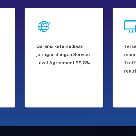
Garansi ketersediaan
Ters
P
jaringan dengan Service
monit
Level Agreement 99,8%
Traf
real