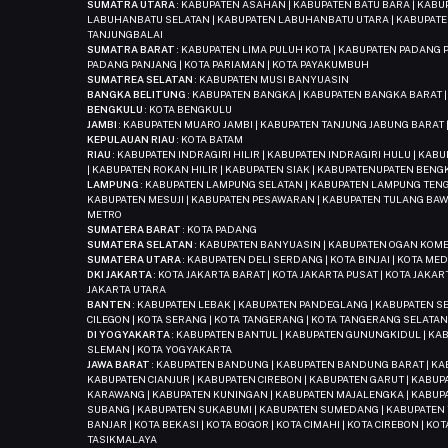
SUMATRA UTARA
: KABUPATEN ASAHAN | KABUPATEN BATU BARA | KAB
LABUHANBATU SELATAN | KABUPATEN LABUHANBATU UTARA | KABUPATE
TANJUNGBALAI
SUMATRA BARAT
: KABUPATEN LIMA PULUH KOTA | KABUPATEN PADANG P
PADANG PANJANG | KOTA PARIAMAN | KOTA PAYAKUMBUH
SUMATREA SELATAN
: KABUPATEN MUSI BANYUASIN
BANGKA BELITUNG
: KABUPATEN BANGKA | KABUPATEN BANGKA BARAT 
BENGKULU
: KOTA BENGKULU
JAMBI
: KABUPATEN MUARO JAMBI | KABUPATEN TANJUNG JABUNG BARAT |
KEPULAUAN RIAU
: KOTA BATAM
RIAU
: KABUPATEN INDRAGIRI HILIR | KABUPATEN INDRAGIRI HULU | KA
| KABUPATEN ROKAN HILIR | KABUPATEN SIAK | KABUPATENUPATEN BENG
LAMPUNG
: KABUPATEN LAMPUNG SELATAN | KABUPATEN LAMPUNG TENG
KABUPATEN MESUJI | KABUPATEN PESAWARAN | KABUPATEN TULANG BAW
METRO
SUMATERA BARAT
: KOTA PADANG
SUMATERA SELATAN
: KABUPATEN BANYUASIN | KABUPATEN OGAN KOMER
SUMATERA UTARA
: KABUPATEN DELI SERDANG | KOTA BINJAI | KOTA ME
DKI JAKARTA
: KOTA JAKARTA BARAT | KOTA JAKARTA PUSAT | KOTA JAKAR
JAKARTA UTARA
BANTEN
: KABUPATEN LEBAK | KABUPATEN PANDEGLANG | KABUPATEN S
CILEGON | KOTA SERANG | KOTA TANGERANG | KOTA TANGERANG SELATA
DI YOGYAKARTA
: KABUPATEN BANTUL | KABUPATEN GUNUNGKIDUL | KA
SLEMAN | KOTA YOGYAKARTA
JAWA BARAT
: KABUPATEN BANDUNG | KABUPATEN BANDUNG BARAT | KAB
KABUPATEN CIANJUR | KABUPATEN CIREBON | KABUPATEN GARUT | KABU
KARAWANG | KABUPATEN KUNINGAN | KABUPATEN MAJALENGKA | KABUP
SUBANG | KABUPATEN SUKABUMI | KABUPATEN SUMEDANG | KABUPATEN 
BANJAR | KOTA BEKASI | KOTA BOGOR | KOTA CIMAHI | KOTA CIREBON | KO
TASIKMALAYA