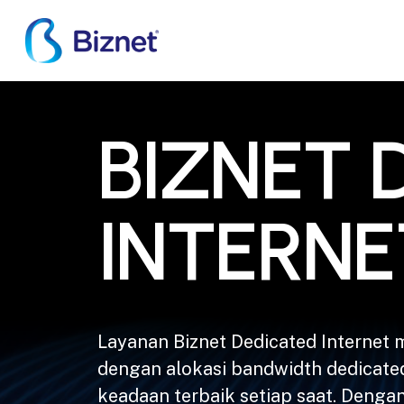
Skip
to
main
content
BIZNET DEDICATED INTERNET
BIZNET 
INTERNE
Layanan Biznet Dedicated Internet 
dengan alokasi bandwidth dedicated
keadaan terbaik setiap saat. Denga