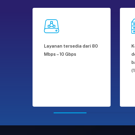
Layanan tersedia dari 80
K
Mbps – 10 Gbps
d
b
(1