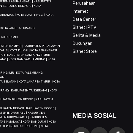
UPATEN LABUHANBATU | KABUPATEN
Perusahaan
N SERDANG BEDAGAI | KOTA
Internet
ARIAMAN | KOTA BUKITTINGGI | KOTA
Data Center
Biznet IPTV
| KOTA PANGKAL PINANG
Berita & Media
 KOTA JAMBI
Dukungan
BUPATEN KAMPAR | KABUPATEN PELALAWAN
KALIS | KOTA DUMAI | KOTA PEKANBARU
Biznet Store
AH | KABUPATEN LAMPUNG TIMUR |
ANG | KOTA BANDAR LAMPUNG | KOTA
ING ILIR | KOTA PALEMBANG
DAN
TA SELATAN | KOTA JAKARTA TIMUR | KOTA
ERANG | KABUPATEN TANGERANG | KOTA
N
BUPATEN KULON PROGO | KABUPATEN
UPATEN BEKASI | KABUPATEN BOGOR |
PATEN INDRAMAYU | KABUPATEN
MEDIA SOSIAL
ATEN PURWAKARTA | KABUPATEN
TASIKMALAYA | KOTA BANDUNG | KOTA
TA DEPOK | KOTA SUKABUMI | KOTA