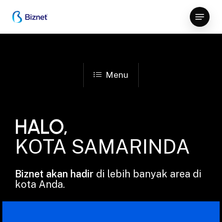
Skip
Menu
to
Close
main
Menu
content
Menu
HALO,
KOTA SAMARINDA
Biznet akan hadir
di lebih banyak area di
kota Anda.