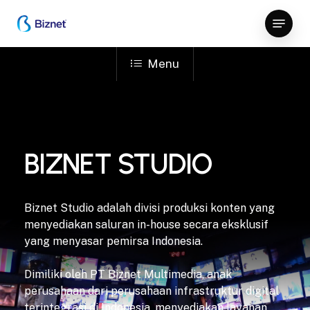
Skip
Menu
to
Close
main
Menu
content
Menu
BIZNET STUDIO
Biznet Studio adalah divisi produksi konten yang
menyediakan saluran in-house secara eksklusif
yang menyasar pemirsa Indonesia.
Dimiliki oleh PT Biznet Multimedia, anak
perusahaan dari perusahaan infrastruktur digital
terintegrasi di Indonesia, menyediakan layanan