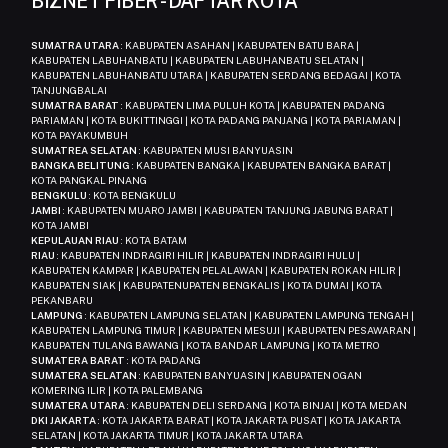
BIZNET FIBER - DAFTAR KOTA
SUMATRA UTARA
: KABUPATEN ASAHAN | KABUPATEN BATU BARA |
KABUPATEN LABUHANBATU | KABUPATEN LABUHANBATU SELATAN |
KABUPATEN LABUHANBATU UTARA | KABUPATEN SERDANG BEDAGAI | KOTA
TANJUNGBALAI
SUMATRA BARAT
: KABUPATEN LIMA PULUH KOTA | KABUPATEN PADANG
PARIAMAN | KOTA BUKITTINGGI | KOTA PADANG PANJANG | KOTA PARIAMAN |
KOTA PAYAKUMBUH
SUMATREA SELATAN
: KABUPATEN MUSI BANYUASIN
BANGKA BELITUNG
: KABUPATEN BANGKA | KABUPATEN BANGKA BARAT |
KOTA PANGKAL PINANG
BENGKULU
: KOTA BENGKULU
JAMBI
: KABUPATEN MUARO JAMBI | KABUPATEN TANJUNG JABUNG BARAT |
KOTA JAMBI
KEPULAUAN RIAU
: KOTA BATAM
RIAU
: KABUPATEN INDRAGIRI HILIR | KABUPATEN INDRAGIRI HULU |
KABUPATEN KAMPAR | KABUPATEN PELALAWAN | KABUPATEN ROKAN HILIR |
KABUPATEN SIAK | KABUPATENUPATEN BENGKALIS | KOTA DUMAI | KOTA
PEKANBARU
LAMPUNG
: KABUPATEN LAMPUNG SELATAN | KABUPATEN LAMPUNG TENGAH |
KABUPATEN LAMPUNG TIMUR | KABUPATEN MESUJI | KABUPATEN PESAWARAN |
KABUPATEN TULANG BAWANG | KOTA BANDAR LAMPUNG | KOTA METRO
SUMATERA BARAT
: KOTA PADANG
SUMATERA SELATAN
: KABUPATEN BANYUASIN | KABUPATEN OGAN
KOMERING ILIR | KOTA PALEMBANG
SUMATERA UTARA
: KABUPATEN DELI SERDANG | KOTA BINJAI | KOTA MEDAN
DKI JAKARTA
: KOTA JAKARTA BARAT | KOTA JAKARTA PUSAT | KOTA JAKARTA
SELATAN | KOTA JAKARTA TIMUR | KOTA JAKARTA UTARA