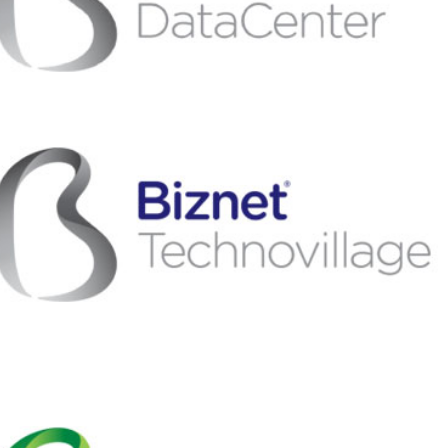
DOWNLOAD:
EPS
|
JPG
|
PNG
|
ONE COLOR
DOWNLOAD: