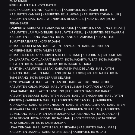
KOTA JAMBI
KEPULAUAN RIAU
: KOTA BATAM
RIAU
: KABUPATEN INDRAGIRI HILIR | KABUPATEN INDRAGIRI HULU |
KABUPATEN KAMPAR | KABUPATEN PELALAWAN | KABUPATEN ROKAN HILIR |
KABUPATEN SIAK | KABUPATENUPATEN BENGKALIS | KOTA DUMAI | KOTA
PEKANBARU
LAMPUNG
: KABUPATEN LAMPUNG SELATAN | KABUPATEN LAMPUNG TENGAH |
KABUPATEN LAMPUNG TIMUR | KABUPATEN MESUJI | KABUPATEN PESAWARAN |
KABUPATEN TULANG BAWANG | KOTA BANDAR LAMPUNG | KOTA METRO
SUMATERA BARAT
: KOTA PADANG
SUMATERA SELATAN
: KABUPATEN BANYUASIN | KABUPATEN OGAN
KOMERING ILIR | KOTA PALEMBANG
SUMATERA UTARA
: KABUPATEN DELI SERDANG | KOTA BINJAI | KOTA MEDAN
DKI JAKARTA
: KOTA JAKARTA BARAT | KOTA JAKARTA PUSAT | KOTA JAKARTA
SELATAN | KOTA JAKARTA TIMUR | KOTA JAKARTA UTARA
BANTEN
: KABUPATEN LEBAK | KABUPATEN PANDEGLANG | KABUPATEN
SERANG | KABUPATEN TANGERANG | KOTA CILEGON | KOTA SERANG | KOTA
TANGERANG | KOTA TANGERANG SELATAN
DI YOGYAKARTA
: KABUPATEN BANTUL | KABUPATEN GUNUNGKIDUL |
KABUPATEN KULON PROGO | KABUPATEN SLEMAN | KOTA YOGYAKARTA
JAWA BARAT
: KABUPATEN BANDUNG | KABUPATEN BANDUNG BARAT |
KABUPATEN BEKASI | KABUPATEN BOGOR | KABUPATEN CIANJUR | KABUPATEN
CIREBON | KABUPATEN GARUT | KABUPATEN INDRAMAYU | KABUPATEN
KARAWANG | KABUPATEN KUNINGAN | KABUPATEN MAJALENGKA | KABUPATEN
PURWAKARTA | KABUPATEN SUBANG | KABUPATEN SUKABUMI | KABUPATEN
SUMEDANG | KABUPATEN TASIKMALAYA | KOTA BANDUNG | KOTA BANJAR |
KOTA BEKASI | KOTA BOGOR | KOTA CIMAHI | KOTA CIREBON | KOTA DEPOK |
KOTA SUKABUMI | KOTA TASIKMALAYA
JAWA TENGAH
: KABUPATEN BANJARNEGARA | KABUPATEN BANYUMAS |
KABUPATEN BATANG | KABUPATEN BLORA | KABUPATEN BOYOLALI |