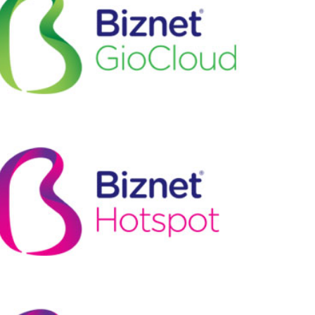
EPS
|
JPG
|
PNG
|
ONE COLOR
DOWNLOAD:
EPS
|
JPG
|
PNG
|
ONE COLOR
DOWNLOAD: