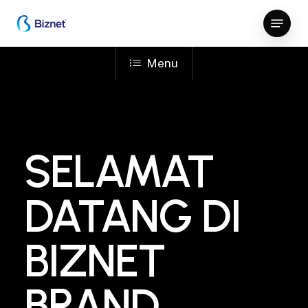
Skip
Menu
to
Close
main
Menu
content
Menu
SELAMAT
DATANG DI
BIZNET
BRAND