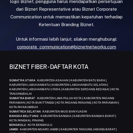
logo Biznet, pengguna harus mendapatkan persetujuan
dari Biznet Representative atau Biznet Corporate
Communication untuk memastikan kepatuhan terhadap
Ketentuan Branding Biznet.
Untuk informasi lebih lanjut, silakan menghubungi:
corporate_communication@biznetnetworks.com
BIZNET FIBER - DAFTAR KOTA
SUMATRA UTARA
: KABUPATEN ASAHAN | KABUPATEN BATU BARA |
KABUPATEN LABUHANBATU | KABUPATEN LABUHANBATU SELATAN |
KABUPATEN LABUHANBATU UTARA | KABUPATEN SERDANG BEDAGAI | KOTA
TANJUNGBALAI
SUMATRA BARAT
: KABUPATEN LIMA PULUH KOTA | KABUPATEN PADANG
PARIAMAN | KOTA BUKITTINGGI | KOTA PADANG PANJANG | KOTA PARIAMAN |
KOTA PAYAKUMBUH
SUMATREA SELATAN
: KABUPATEN MUSI BANYUASIN
BANGKA BELITUNG
: KABUPATEN BANGKA | KABUPATEN BANGKA BARAT |
KOTA PANGKAL PINANG
BENGKULU
: KOTA BENGKULU
JAMBI
: KABUPATEN MUARO JAMBI | KABUPATEN TANJUNG JABUNG BARAT |