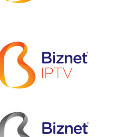
EPS
|
JPG
|
PNG
|
ONE COLOR
DOWNLOAD:
EPS
|
JPG
|
PNG
|
ONE COLOR