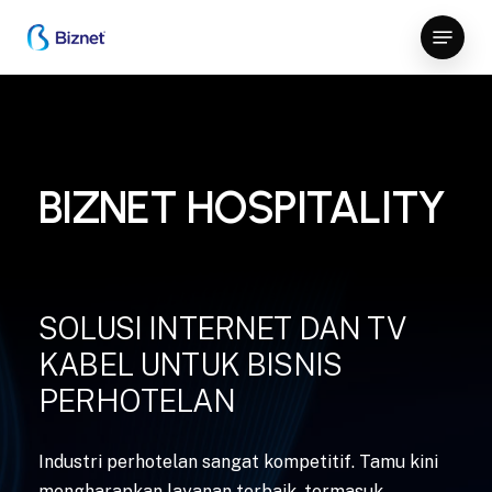
Skip
Menu
to
Close
main
Menu
content
BIZNET HOSPITALITY
SOLUSI INTERNET DAN TV
KABEL UNTUK BISNIS
PERHOTELAN
Industri perhotelan sangat kompetitif. Tamu kini
mengharapkan layanan terbaik, termasuk