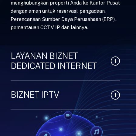
menghubungkan properti Anda ke Kantor Pusat
dengan aman untuk reservasi, pengadaan,
Perencanaan Sumber Daya Perusahaan (ERP),
pemantauan CCTV IP dan lainnya.
LAYANAN BIZNET
DEDICATED INTERNET
Layanan Biznet Dedicated Internet
menawarkan akses Internet premium untuk
BIZNET IPTV
pengguna Anda, yang dapat didistribusikan
melalui solusi kabel atau nirkabel di seluruh
Dengan menggunakan Biznet IPTV, Anda dapat
properti Anda. Kecepatan dapat disesuaikan
memanfaatkan jaringan kabel koaksial yang
dengan kebutuhan Anda dan dapat dipasang
sudah ada dan mengintegrasikannya dengan
serta ditingkatkan dengan mudah tanpa