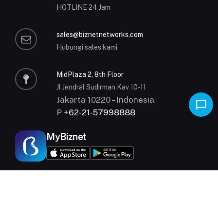
HOTLINE 24 Jam
sales@biznetnetworks.com
Hubungi sales kami
MidPlaza 2, 8th Floor
Jl Jendral Sudirman Kav 10-11
Jakarta 10220 – Indonesia
P
+62-21-57998888
MyBiznet
© 2000 - 2026 All Rights Reserved.
Kebijakan Privasi
|
Syarat dan Ketentuan
Biznet is part of
MidPlaza Holding
.