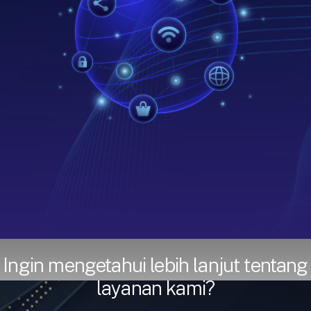
sistem video headend kami.
mengganggu bisnis Anda.
Pelajari Lebih Lanjut
Pelajari Lebih Lanjut
Ingin mengetahui lebih lanjut tentang
layanan kami?