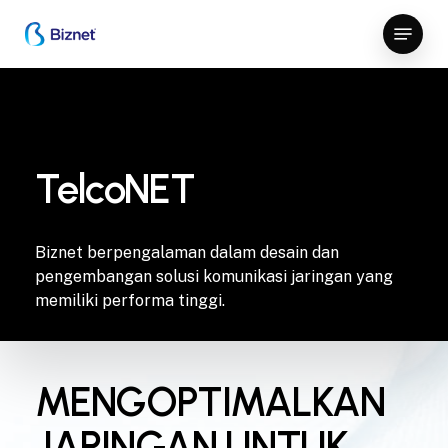
Skip
Menu
to
Close
main
Menu
content
TelcoNET
Biznet berpengalaman dalam desain dan
pengembangan solusi komunikasi jaringan yang
memiliki performa tinggi.
MENGOPTIMALKAN
JARINGAN UNTUK