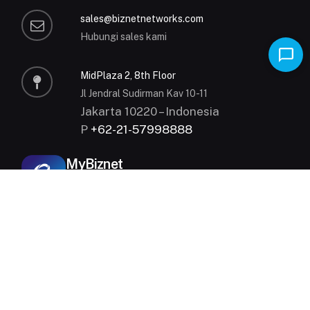
sales@biznetnetworks.com
Hubungi sales kami
MidPlaza 2, 8th Floor
Jl Jendral Sudirman Kav 10-11
Jakarta 10220 – Indonesia
P
+62-21-57998888
MyBiznet
© 2000 - 2026 All Rights Reserved.
Kebijakan Privasi
|
Syarat dan Ketentuan
Biznet is part of
MidPlaza Holding
.