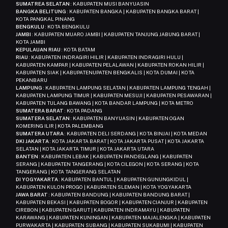
SUMATREA SELATAN
: KABUPATEN MUSI BANYUASIN
BANGKA BELITUNG
: KABUPATEN BANGKA | KABUPATEN BANGKA BARAT |
KOTA PANGKAL PINANG
BENGKULU
: KOTA BENGKULU
JAMBI
: KABUPATEN MUARO JAMBI | KABUPATEN TANJUNG JABUNG BARAT |
KOTA JAMBI
KEPULAUAN RIAU
: KOTA BATAM
RIAU
: KABUPATEN INDRAGIRI HILIR | KABUPATEN INDRAGIRI HULU |
KABUPATEN KAMPAR | KABUPATEN PELALAWAN | KABUPATEN ROKAN HILIR |
KABUPATEN SIAK | KABUPATENUPATEN BENGKALIS | KOTA DUMAI | KOTA
PEKANBARU
LAMPUNG
: KABUPATEN LAMPUNG SELATAN | KABUPATEN LAMPUNG TENGAH |
KABUPATEN LAMPUNG TIMUR | KABUPATEN MESUJI | KABUPATEN PESAWARAN |
KABUPATEN TULANG BAWANG | KOTA BANDAR LAMPUNG | KOTA METRO
SUMATERA BARAT
: KOTA PADANG
SUMATERA SELATAN
: KABUPATEN BANYUASIN | KABUPATEN OGAN
KOMERING ILIR | KOTA PALEMBANG
SUMATERA UTARA
: KABUPATEN DELI SERDANG | KOTA BINJAI | KOTA MEDAN
DKI JAKARTA
: KOTA JAKARTA BARAT | KOTA JAKARTA PUSAT | KOTA JAKARTA
SELATAN | KOTA JAKARTA TIMUR | KOTA JAKARTA UTARA
BANTEN
: KABUPATEN LEBAK | KABUPATEN PANDEGLANG | KABUPATEN
SERANG | KABUPATEN TANGERANG | KOTA CILEGON | KOTA SERANG | KOTA
TANGERANG | KOTA TANGERANG SELATAN
DI YOGYAKARTA
: KABUPATEN BANTUL | KABUPATEN GUNUNGKIDUL |
KABUPATEN KULON PROGO | KABUPATEN SLEMAN | KOTA YOGYAKARTA
JAWA BARAT
: KABUPATEN BANDUNG | KABUPATEN BANDUNG BARAT |
KABUPATEN BEKASI | KABUPATEN BOGOR | KABUPATEN CIANJUR | KABUPATEN
CIREBON | KABUPATEN GARUT | KABUPATEN INDRAMAYU | KABUPATEN
KARAWANG | KABUPATEN KUNINGAN | KABUPATEN MAJALENGKA | KABUPATEN
PURWAKARTA | KABUPATEN SUBANG | KABUPATEN SUKABUMI | KABUPATEN