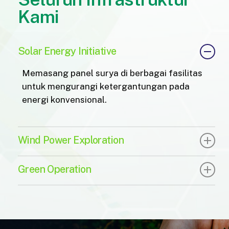
Kami
Solar Energy Initiative
Memasang panel surya di berbagai fasilitas
untuk mengurangi ketergantungan pada
energi konvensional.
Wind Power Exploration
Explorasi potensi energi angin untuk
Green Operation
mendukung adopsi energi terbarukan di masa
depan.
Mengurangi emisi operasional harian dengan
beralih ke armada kendaraan listrik.