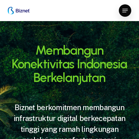
Skip
Menu
to
Close
main
Menu
content
Membangun
Konektivitas Indonesia
Berkelanjutan
Biznet berkomitmen membangun
infrastruktur digital berkecepatan
tinggi yang ramah lingkungan