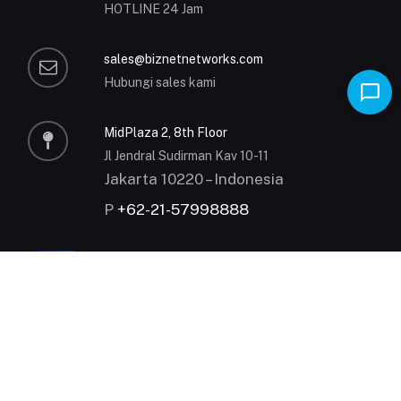
HOTLINE 24 Jam
sales@biznetnetworks.com
Hubungi sales kami
MidPlaza 2, 8th Floor
Jl Jendral Sudirman Kav 10-11
Jakarta 10220 – Indonesia
P
+62-21-57998888
MyBiznet
© 2000 - 2026 All Rights Reserved.
Kebijakan Privasi
|
Syarat dan Ketentuan