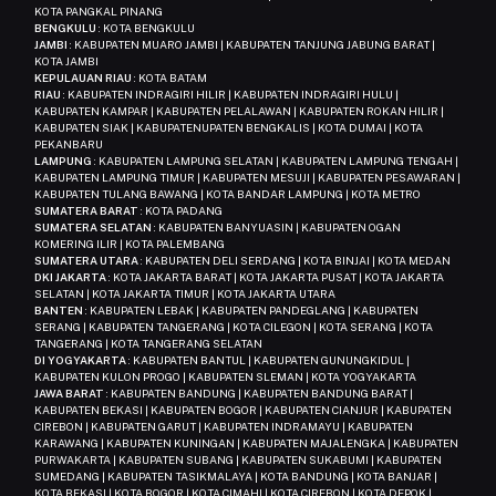
KOTA PANGKAL PINANG
BENGKULU
: KOTA BENGKULU
JAMBI
: KABUPATEN MUARO JAMBI | KABUPATEN TANJUNG JABUNG BARAT |
10 Gigabit EtherPort (10
KOTA JAMBI
40,000,000
10,000,000
KEPULAUAN RIAU
: KOTA BATAM
Gbps)
RIAU
: KABUPATEN INDRAGIRI HILIR | KABUPATEN INDRAGIRI HULU |
KABUPATEN KAMPAR | KABUPATEN PELALAWAN | KABUPATEN ROKAN HILIR |
KABUPATEN SIAK | KABUPATENUPATEN BENGKALIS | KOTA DUMAI | KOTA
1 Gigabit EtherPort (1
PEKANBARU
10,000,000
5,000,000
Gbps)
LAMPUNG
: KABUPATEN LAMPUNG SELATAN | KABUPATEN LAMPUNG TENGAH |
KABUPATEN LAMPUNG TIMUR | KABUPATEN MESUJI | KABUPATEN PESAWARAN |
KABUPATEN TULANG BAWANG | KOTA BANDAR LAMPUNG | KOTA METRO
SUMATERA BARAT
: KOTA PADANG
SUMATERA SELATAN
: KABUPATEN BANYUASIN | KABUPATEN OGAN
KOMERING ILIR | KOTA PALEMBANG
SUMATERA UTARA
: KABUPATEN DELI SERDANG | KOTA BINJAI | KOTA MEDAN
DKI JAKARTA
: KOTA JAKARTA BARAT | KOTA JAKARTA PUSAT | KOTA JAKARTA
SELATAN | KOTA JAKARTA TIMUR | KOTA JAKARTA UTARA
BANTEN
: KABUPATEN LEBAK | KABUPATEN PANDEGLANG | KABUPATEN
SERANG | KABUPATEN TANGERANG | KOTA CILEGON | KOTA SERANG | KOTA
TANGERANG | KOTA TANGERANG SELATAN
DI YOGYAKARTA
: KABUPATEN BANTUL | KABUPATEN GUNUNGKIDUL |
KABUPATEN KULON PROGO | KABUPATEN SLEMAN | KOTA YOGYAKARTA
JAWA BARAT
: KABUPATEN BANDUNG | KABUPATEN BANDUNG BARAT |
KABUPATEN BEKASI | KABUPATEN BOGOR | KABUPATEN CIANJUR | KABUPATEN
CIREBON | KABUPATEN GARUT | KABUPATEN INDRAMAYU | KABUPATEN
KARAWANG | KABUPATEN KUNINGAN | KABUPATEN MAJALENGKA | KABUPATEN
PURWAKARTA | KABUPATEN SUBANG | KABUPATEN SUKABUMI | KABUPATEN
SUMEDANG | KABUPATEN TASIKMALAYA | KOTA BANDUNG | KOTA BANJAR |
KOTA BEKASI | KOTA BOGOR | KOTA CIMAHI | KOTA CIREBON | KOTA DEPOK |