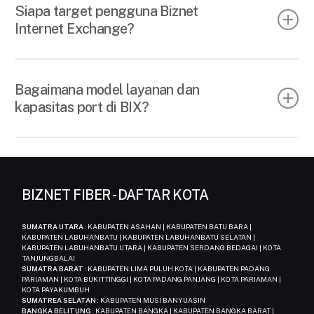
langsung antar jaringan (peering), sehingga jalur
Siapa target pengguna Biznet
lebih pendek, latency lebih rendah, dan biaya
Internet Exchange?
lebih efisien dibandingkan trafik yang harus
melewati upstream transit.
BIX dirancang untuk ISP, carrier, content
provider, cloud service provider, dan enterprise
Bagaimana model layanan dan
yang membutuhkan performa konektivitas yang
kapasitas port di BIX?
lebih optimal dan andal.
BIX menyediakan berbagai pilihan kapasitas port
mulai dari 1 Gbps hingga 100 Gbps yang dapat
disesuaikan dengan kebutuhan bisnis dan
BIZNET FIBER - DAFTAR KOTA
pertumbuhan trafik pelanggan.
SUMATRA UTARA
: KABUPATEN ASAHAN | KABUPATEN BATU BARA |
KABUPATEN LABUHANBATU | KABUPATEN LABUHANBATU SELATAN |
Annual Fee
SetupFee
KABUPATEN LABUHANBATU UTARA | KABUPATEN SERDANG BEDAGAI | KOTA
BIX Port
TANJUNGBALAI
(IDR)
(IDR)
SUMATRA BARAT
: KABUPATEN LIMA PULUH KOTA | KABUPATEN PADANG
PARIAMAN | KOTA BUKITTINGGI | KOTA PADANG PANJANG | KOTA PARIAMAN |
KOTA PAYAKUMBUH
100 Gigabit EtherPort
SUMATREA SELATAN
: KABUPATEN MUSI BANYUASIN
200,000,000
30,000,000
BANGKA BELITUNG
: KABUPATEN BANGKA | KABUPATEN BANGKA BARAT |
(100 Gbps)