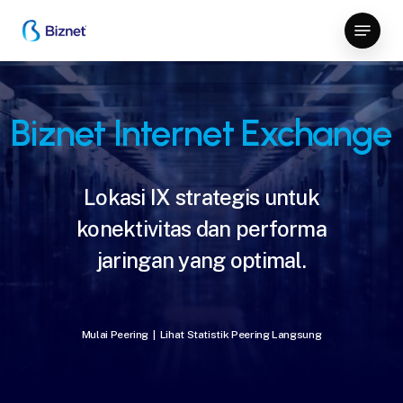
Skip
Menu
to
Close
main
Menu
content
Biznet Internet Exchange
Lokasi IX strategis untuk
konektivitas dan performa
jaringan yang optimal.
Mulai Peering
|
Lihat Statistik Peering Langsung