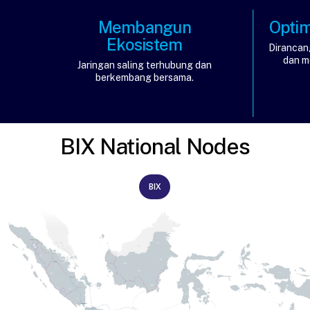
Membangun
Optim
Ekosistem
Dirancan
dan m
Jaringan saling terhubung dan
berkembang bersama.
BIX National Nodes
BIX