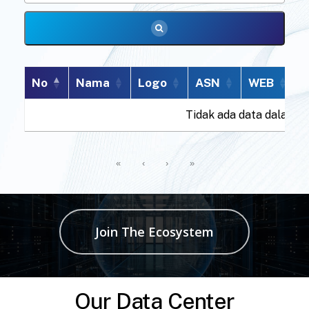
No
Nama
Logo
ASN
WEB
I
Tidak ada data dalam t
«
‹
›
»
Join The Ecosystem
Our Data Center