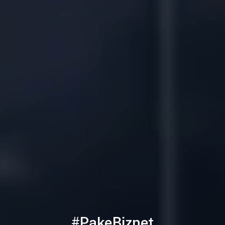
#PakeBiznet