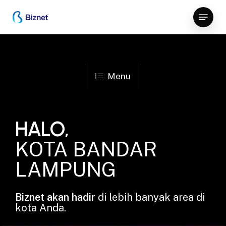
Skip
Menu
to
Close
main
Menu
content
Menu
HALO,
KOTA BANDAR
LAMPUNG
Biznet akan hadir
di lebih banyak area di
kota Anda.