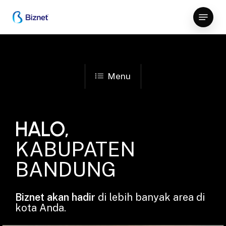
Skip
Menu
to
Close
main
Menu
content
Menu
HALO,
KABUPATEN
BANDUNG
Biznet akan hadir
di lebih banyak area di
kota Anda.