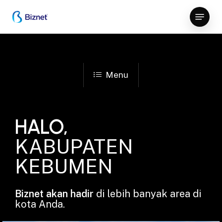
Skip
Menu
to
Close
main
Menu
content
Menu
HALO,
KABUPATEN
KEBUMEN
Biznet akan hadir
di lebih banyak area di
kota Anda.