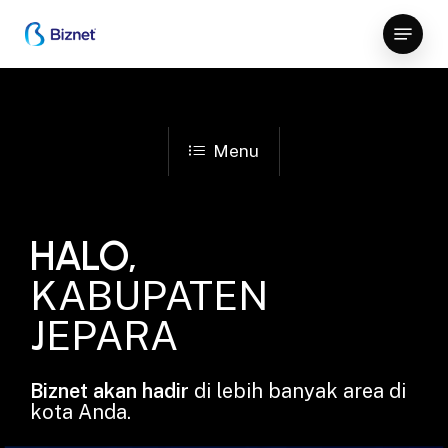
Skip
Menu
to
Close
main
Menu
content
Menu
HALO,
KABUPATEN
JEPARA
Biznet akan hadir
di lebih banyak area di
kota Anda.