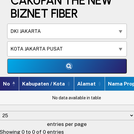
CAKUPAN THE NEW
BIZNET FIBER
DKI JAKARTA
KOTA JAKARTA PUSAT
No
Kabupaten / Kota
Alamat
Nama Prop
No data available in table
entries per page
Showing 0 to 0 of 0 entries