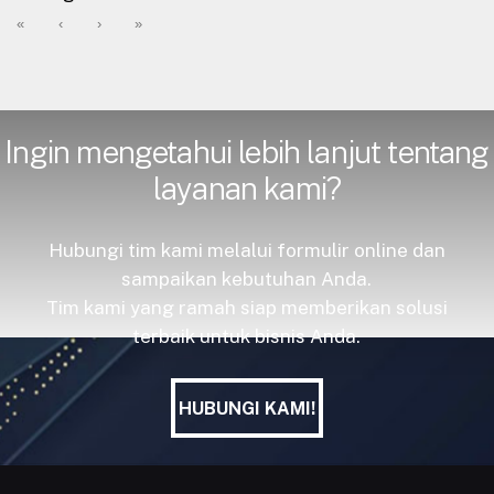
«
‹
›
»
Ingin mengetahui lebih lanjut tentang
layanan kami?
Hubungi tim kami melalui formulir online dan
sampaikan kebutuhan Anda.
Tim kami yang ramah siap memberikan solusi
terbaik untuk bisnis Anda.
HUBUNGI KAMI!
HUBUNGI KAMI!