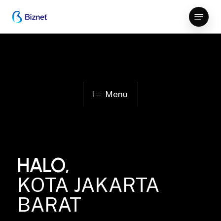
Skip
Menu
to
Close
main
Menu
content
Menu
HALO,
KOTA JAKARTA
BARAT