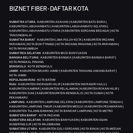
BIZNET FIBER - DAFTAR KOTA
SUMATRA UTARA
: KABUPATEN ASAHAN | KABUPATEN BATU BARA |
KABUPATEN LABUHANBATU | KABUPATEN LABUHANBATU SELATAN |
KABUPATEN LABUHANBATU UTARA | KABUPATEN SERDANG BEDAGAI | KOTA
TANJUNGBALAI
SUMATRA BARAT
: KABUPATEN LIMA PULUH KOTA | KABUPATEN PADANG
PARIAMAN | KOTA BUKITTINGGI | KOTA PADANG PANJANG | KOTA PARIAMAN |
KOTA PAYAKUMBUH
SUMATREA SELATAN
: KABUPATEN MUSI BANYUASIN
BANGKA BELITUNG
: KABUPATEN BANGKA | KABUPATEN BANGKA BARAT |
KOTA PANGKAL PINANG
BENGKULU
: KOTA BENGKULU
JAMBI
: KABUPATEN MUARO JAMBI | KABUPATEN TANJUNG JABUNG BARAT |
KOTA JAMBI
KEPULAUAN RIAU
: KOTA BATAM
RIAU
: KABUPATEN INDRAGIRI HILIR | KABUPATEN INDRAGIRI HULU |
KABUPATEN KAMPAR | KABUPATEN PELALAWAN | KABUPATEN ROKAN HILIR |
KABUPATEN SIAK | KABUPATENUPATEN BENGKALIS | KOTA DUMAI | KOTA
PEKANBARU
LAMPUNG
: KABUPATEN LAMPUNG SELATAN | KABUPATEN LAMPUNG TENGAH |
KABUPATEN LAMPUNG TIMUR | KABUPATEN MESUJI | KABUPATEN PESAWARAN |
KABUPATEN TULANG BAWANG | KOTA BANDAR LAMPUNG | KOTA METRO
SUMATERA BARAT
: KOTA PADANG
SUMATERA SELATAN
: KABUPATEN BANYUASIN | KABUPATEN OGAN
KOMERING ILIR | KOTA PALEMBANG
SUMATERA UTARA
: KABUPATEN DELI SERDANG | KOTA BINJAI | KOTA MEDAN