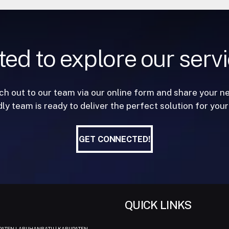
ted to explore our serv
h out to our team via our online form and share your n
dly team is ready to deliver the perfect solution for your
GET CONNECTED!
GET CONNECTED!
QUICK LINKS
UPATEN LABUHANBATU | KABUPATEN