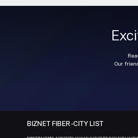
Exci
Reac
Our frien
BIZNET FIBER - CITY LIST
SUMATRA UTARA
: KABUPATEN ASAHAN | KABUPATEN BATU BARA | KAB