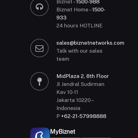
Biznet –
1500-988
Biznet Home –
1500-
933
24 hours HOTLINE
sales@biznetnetworks.com
Talk with our sales
team
MidPlaza 2, 8th Floor
Jl Jendral Sudirman
Kav 10-11
Jakarta 10220 –
Indonesia
P
+62-21-57998888
MyBiznet