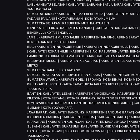
LABUHANBATU SELATAN | KABUPATEN LABUHANBATU UTARA | KABUPATE
TANJUNGBALAI
SUMATRA BARAT
: KABUPATEN LIMA PULUH KOTA | KABUPATEN PADANG P
PADANG PANJANG | KOTA PARIAMAN | KOTA PAYAKUMBUH
SUMATREA SELATAN
: KABUPATEN MUSI BANYUASIN
BANGKA BELITUNG
: KABUPATEN BANGKA | KABUPATEN BANGKA BARAT 
BENGKULU
: KOTA BENGKULU
JAMBI
: KABUPATEN MUARO JAMBI | KABUPATEN TANJUNG JABUNG BARAT |
KEPULAUAN RIAU
: KOTA BATAM
RIAU
: KABUPATEN INDRAGIRI HILIR | KABUPATEN INDRAGIRI HULU | KA
| KABUPATEN ROKAN HILIR | KABUPATEN SIAK | KABUPATENUPATEN BENG
LAMPUNG
: KABUPATEN LAMPUNG SELATAN | KABUPATEN LAMPUNG TENG
KABUPATEN MESUJI | KABUPATEN PESAWARAN | KABUPATEN TULANG BAW
METRO
SUMATERA BARAT
: KOTA PADANG
SUMATERA SELATAN
: KABUPATEN BANYUASIN | KABUPATEN OGAN KOMER
SUMATERA UTARA
: KABUPATEN DELI SERDANG | KOTA BINJAI | KOTA ME
DKI JAKARTA
: KOTA JAKARTA BARAT | KOTA JAKARTA PUSAT | KOTA JAKAR
JAKARTA UTARA
BANTEN
: KABUPATEN LEBAK | KABUPATEN PANDEGLANG | KABUPATEN S
CILEGON | KOTA SERANG | KOTA TANGERANG | KOTA TANGERANG SELATA
DI YOGYAKARTA
: KABUPATEN BANTUL | KABUPATEN GUNUNGKIDUL | KA
SLEMAN | KOTA YOGYAKARTA
JAWA BARAT
: KABUPATEN BANDUNG | KABUPATEN BANDUNG BARAT | KAB
KABUPATEN CIANJUR | KABUPATEN CIREBON | KABUPATEN GARUT | KABU
KARAWANG | KABUPATEN KUNINGAN | KABUPATEN MAJALENGKA | KABUP
SUBANG | KABUPATEN SUKABUMI | KABUPATEN SUMEDANG | KABUPATEN 
BANJAR | KOTA BEKASI | KOTA BOGOR | KOTA CIMAHI | KOTA CIREBON | KO
TASIKMALAYA