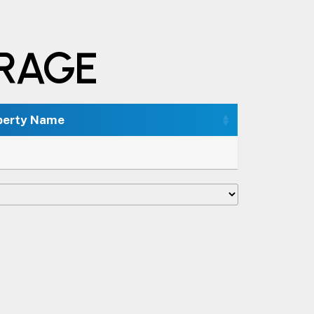
ERAGE
perty Name