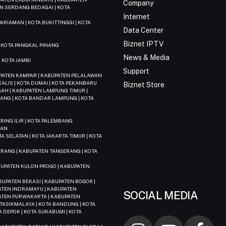
Company
N SERDANG BEDAGAI | KOTA
Internet
ARIAMAN | KOTA BUKITTINGGI | KOTA
Data Center
Biznet IPTV
| KOTA PANGKAL PINANG
News & Media
 KOTA JAMBI
Support
BUPATEN KAMPAR | KABUPATEN PELALAWAN
KALIS | KOTA DUMAI | KOTA PEKANBARU
Biznet Store
AH | KABUPATEN LAMPUNG TIMUR |
ANG | KOTA BANDAR LAMPUNG | KOTA
ING ILIR | KOTA PALEMBANG
DAN
TA SELATAN | KOTA JAKARTA TIMUR | KOTA
ERANG | KABUPATEN TANGERANG | KOTA
N
BUPATEN KULON PROGO | KABUPATEN
UPATEN BEKASI | KABUPATEN BOGOR |
PATEN INDRAMAYU | KABUPATEN
SOCIAL MEDIA
ATEN PURWAKARTA | KABUPATEN
TASIKMALAYA | KOTA BANDUNG | KOTA
TA DEPOK | KOTA SUKABUMI | KOTA