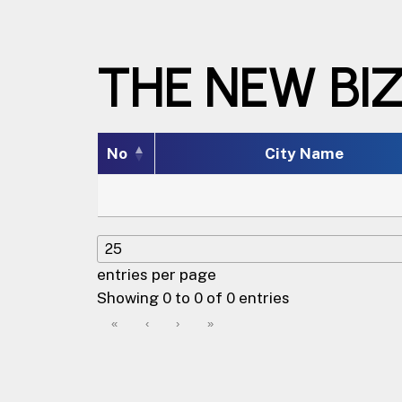
THE NEW BI
No
City Name
entries per page
Showing 0 to 0 of 0 entries
«
‹
›
»