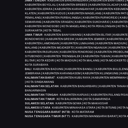
JAWA TENGAH
: KABUPATEN BANJARNEGARA | KABUPATEN BANYUMAS | K
KABUPATEN BOYOLALI | KABUPATEN BREBES | KABUPATEN CILACAP | KA
KABUPATEN JEPARA | KABUPATEN KARANGANYAR | KABUPATEN KEBUMEN 
KLATEN | KABUPATEN KUDUS | KABUPATEN MAGELANG | KABUPATEN PATI
PEMALANG | KABUPATEN PURBALINGGA | KABUPATEN PURWOREJO | KAB
SEMARANG | KABUPATEN SRAGEN | KABUPATEN SUKOHARJO | KABUPATEN
KABUPATEN WONOSOBO | KOTA MAGELANG | KOTA PEKALONGAN | KOTA SA
SURAKARTA | KOTA TEGAL
JAWA TIMUR
: KABUPATEN BANYUWANGI | KABUPATEN BLITAR | KABUPAT
BONDOWOSO | KABUPATEN GRESIK | KABUPATEN JEMBER | KABUPATEN JO
KABUPATEN LAMONGAN | KABUPATEN LUMAJANG | KABUPATEN MADIUN |
MALANG | KABUPATEN MOJOKERTO | KABUPATEN NGANJUK | KABUPATEN N
KABUPATEN PASURUAN | KABUPATEN PONOROGO | KABUPATEN PROBOLING
SITUBONDO | KABUPATEN TRENGGALEK | KABUPATEN TUBAN | KABUPATEN
BLITAR | KOTA KEDIRI | KOTA MADIUN | KOTA MALANG | KOTA MOJOKERTO 
KOTA SURABAYA
BALI
: KABUPATEN BADUNG | KABUPATEN BANGLI | KABUPATEN BULELENG
JEMBRANA | KABUPATEN KARANGASEM | KABUPATEN KLUNGKUNG | KABU
KALIMANTAN BARAT
: KABUPATEN KUBU RAYA | KABUPATEN MEMPAWAH 
| KOTA SINGKAWANG
KALIMANTAN SELATAN
: KABUPATEN BANJARBARU | KABUPATEN TANAH 
BANJARMASIN
KALIMANTAN TENGAH
: KABUPATEN KAPUAS | KABUPATEN PULANG PISA
KALIMANTAN TIMUR
: KOTA BALIKPAPAN | KOTA SAMARINDA
SULAWESI SELATAN
: KABUPATEN GOWA | KOTA MAKASSAR
SULAWESI UTARA
: KABUPATEN MINAHASA UTARA | KOTA BITUNG | KOTA
NUSA TENGGARA BARAT (NTB)
: KOTA MATARAM
NUSA TENGGARA TIMUR (NTT)
: KABUPATEN MANGGARAI BARAT | KOTA