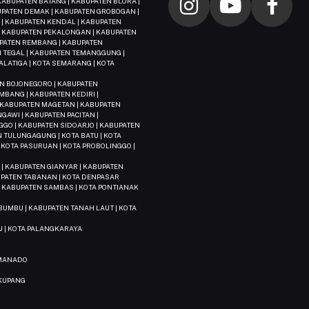
ABUPATEN BATANG | KABUPATEN BLORA |
BUPATEN DEMAK | KABUPATEN GROBOGAN |
| KABUPATEN KENDAL | KABUPATEN
 | KABUPATEN PEKALONGAN | KABUPATEN
UPATEN REMBANG | KABUPATEN
 TEGAL | KABUPATEN TEMANGGUNG |
LATIGA | KOTA SEMARANG | KOTA
EN BOJONEGORO | KABUPATEN
MBANG | KABUPATEN KEDIRI |
 KABUPATEN MAGETAN | KABUPATEN
GAWI | KABUPATEN PACITAN |
GO | KABUPATEN SIDOARJO | KABUPATEN
 TULUNGAGUNG | KOTA BATU | KOTA
| KOTA PASURUAN | KOTA PROBOLINGGO |
 | KABUPATEN GIANYAR | KABUPATEN
PATEN TABANAN | KOTA DENPASAR
| KABUPATEN SAMBAS | KOTA PONTIANAK
BUMBU | KABUPATEN TANAH LAUT | KOTA
U | KOTA PALANGKARAYA
 MANADO
 KUPANG