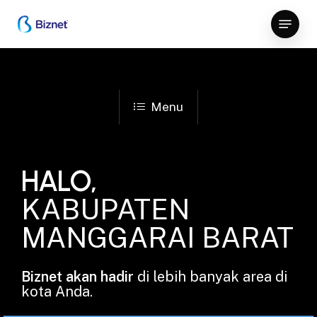
Skip
Menu
to
Close
main
Menu
content
Menu
HALO,
KABUPATEN
MANGGARAI BARAT
Biznet akan hadir
di lebih banyak area di
kota Anda.