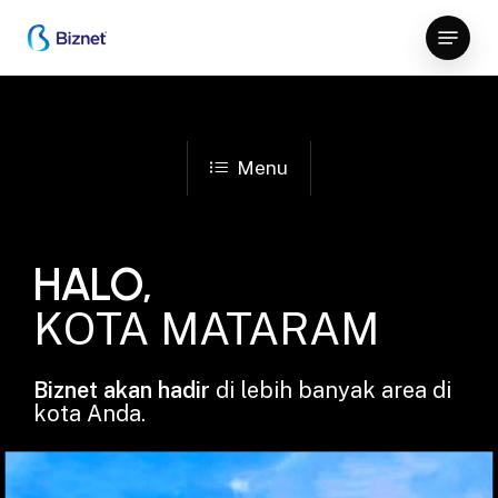
Skip
Menu
to
Close
main
Menu
content
Menu
HALO,
KOTA MATARAM
Biznet akan hadir
di lebih banyak area di
kota Anda.