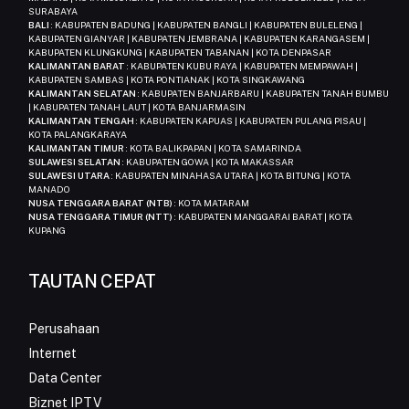
SURABAYA
BALI
: KABUPATEN BADUNG | KABUPATEN BANGLI | KABUPATEN BULELENG |
KABUPATEN GIANYAR | KABUPATEN JEMBRANA | KABUPATEN KARANGASEM |
KABUPATEN KLUNGKUNG | KABUPATEN TABANAN | KOTA DENPASAR
KALIMANTAN BARAT
: KABUPATEN KUBU RAYA | KABUPATEN MEMPAWAH |
KABUPATEN SAMBAS | KOTA PONTIANAK | KOTA SINGKAWANG
KALIMANTAN SELATAN
: KABUPATEN BANJARBARU | KABUPATEN TANAH BUMBU
| KABUPATEN TANAH LAUT | KOTA BANJARMASIN
KALIMANTAN TENGAH
: KABUPATEN KAPUAS | KABUPATEN PULANG PISAU |
KOTA PALANGKARAYA
KALIMANTAN TIMUR
: KOTA BALIKPAPAN | KOTA SAMARINDA
SULAWESI SELATAN
: KABUPATEN GOWA | KOTA MAKASSAR
SULAWESI UTARA
: KABUPATEN MINAHASA UTARA | KOTA BITUNG | KOTA
MANADO
NUSA TENGGARA BARAT (NTB)
: KOTA MATARAM
NUSA TENGGARA TIMUR (NTT)
: KABUPATEN MANGGARAI BARAT | KOTA
KUPANG
TAUTAN CEPAT
Perusahaan
Internet
Data Center
Biznet IPTV