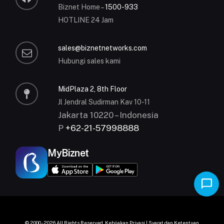
Biznet Home –
1500-933
HOTLINE 24 Jam
sales@biznetnetworks.com
Hubungi sales kami
MidPlaza 2, 8th Floor
Jl Jendral Sudirman Kav 10-11
Jakarta 10220 – Indonesia
P
+62-21-57998888
MyBiznet
© 2000 - 2026 All Rights Reserved.
Kebijakan Privasi
|
Syarat dan Ketentuan