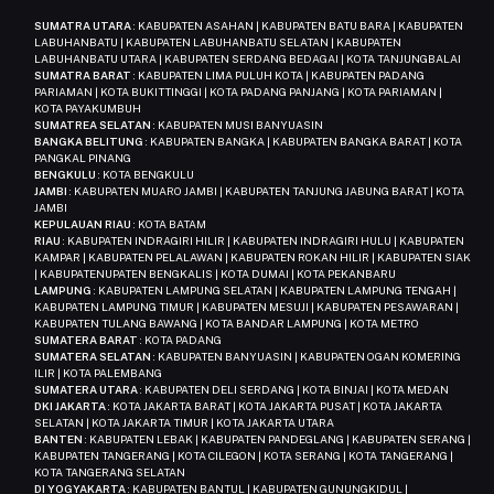
SUMATRA UTARA
: KABUPATEN ASAHAN | KABUPATEN BATU BARA | KABUPATEN
LABUHANBATU | KABUPATEN LABUHANBATU SELATAN | KABUPATEN
LABUHANBATU UTARA | KABUPATEN SERDANG BEDAGAI | KOTA TANJUNGBALAI
SUMATRA BARAT
: KABUPATEN LIMA PULUH KOTA | KABUPATEN PADANG
PARIAMAN | KOTA BUKITTINGGI | KOTA PADANG PANJANG | KOTA PARIAMAN |
KOTA PAYAKUMBUH
SUMATREA SELATAN
: KABUPATEN MUSI BANYUASIN
BANGKA BELITUNG
: KABUPATEN BANGKA | KABUPATEN BANGKA BARAT | KOTA
PANGKAL PINANG
BENGKULU
: KOTA BENGKULU
JAMBI
: KABUPATEN MUARO JAMBI | KABUPATEN TANJUNG JABUNG BARAT | KOTA
JAMBI
KEPULAUAN RIAU
: KOTA BATAM
RIAU
: KABUPATEN INDRAGIRI HILIR | KABUPATEN INDRAGIRI HULU | KABUPATEN
KAMPAR | KABUPATEN PELALAWAN | KABUPATEN ROKAN HILIR | KABUPATEN SIAK
| KABUPATENUPATEN BENGKALIS | KOTA DUMAI | KOTA PEKANBARU
LAMPUNG
: KABUPATEN LAMPUNG SELATAN | KABUPATEN LAMPUNG TENGAH |
KABUPATEN LAMPUNG TIMUR | KABUPATEN MESUJI | KABUPATEN PESAWARAN |
KABUPATEN TULANG BAWANG | KOTA BANDAR LAMPUNG | KOTA METRO
SUMATERA BARAT
: KOTA PADANG
SUMATERA SELATAN
: KABUPATEN BANYUASIN | KABUPATEN OGAN KOMERING
ILIR | KOTA PALEMBANG
SUMATERA UTARA
: KABUPATEN DELI SERDANG | KOTA BINJAI | KOTA MEDAN
DKI JAKARTA
: KOTA JAKARTA BARAT | KOTA JAKARTA PUSAT | KOTA JAKARTA
SELATAN | KOTA JAKARTA TIMUR | KOTA JAKARTA UTARA
BANTEN
: KABUPATEN LEBAK | KABUPATEN PANDEGLANG | KABUPATEN SERANG |
KABUPATEN TANGERANG | KOTA CILEGON | KOTA SERANG | KOTA TANGERANG |
KOTA TANGERANG SELATAN
DI YOGYAKARTA
: KABUPATEN BANTUL | KABUPATEN GUNUNGKIDUL |