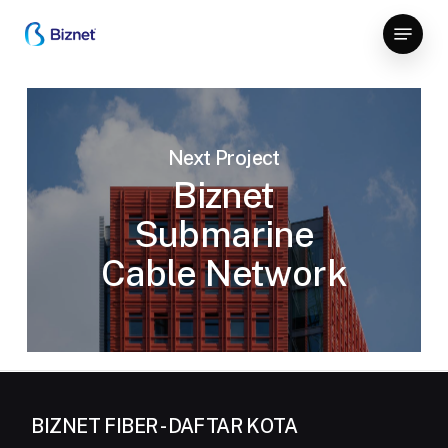
Skip
Menu
to
Close
main
Menu
content
Next Project
Biznet
Submarine
Cable Network
BIZNET FIBER - DAFTAR KOTA