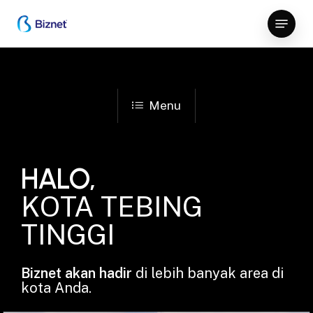
Skip
Menu
to
Close
main
Menu
content
Menu
HALO,
KOTA TEBING
TINGGI
Biznet akan hadir
di lebih banyak area di
kota Anda.