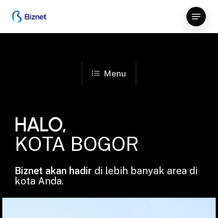
Skip
Menu
to
Close
main
Menu
content
Menu
HALO,
KOTA BOGOR
Biznet akan hadir
di lebih banyak area di
kota Anda.