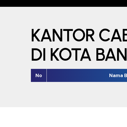
KANTOR CA
DI KOTA BA
No
Nama B