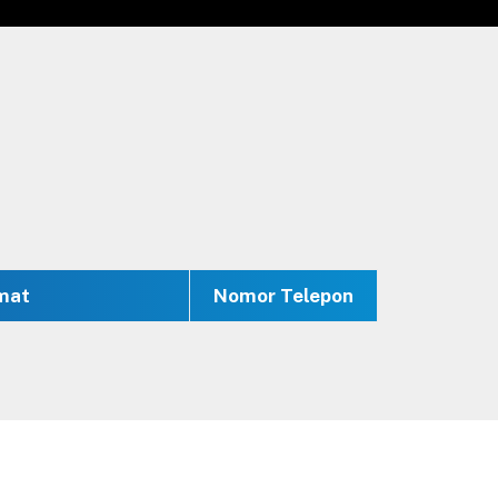
mat
Nomor Telepon