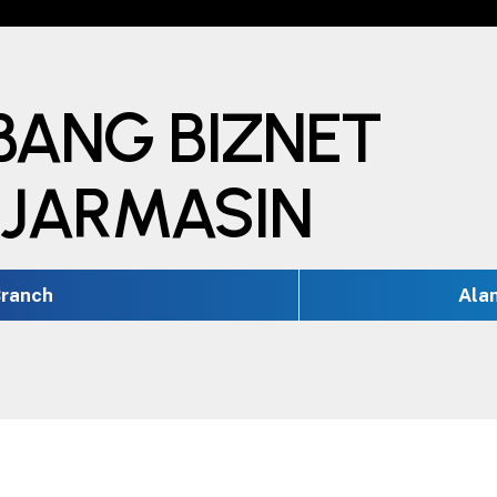
BANG BIZNET
NJARMASIN
ranch
Ala