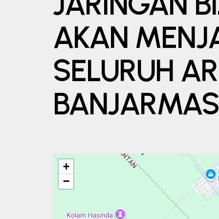
JARINGAN BI
AKAN MENJ
SELURUH AR
BANJARMAS
+
−