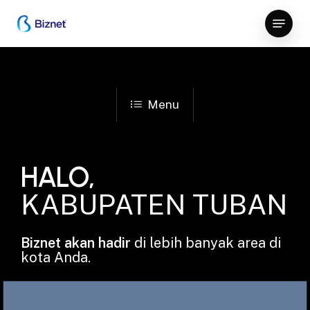
Skip
Menu
to
Close
main
Menu
content
Menu
HALO,
KABUPATEN TUBAN
Biznet akan hadir
di lebih banyak area di
kota Anda.