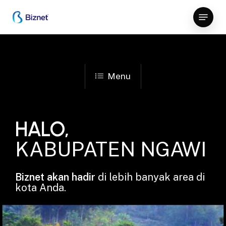
Skip
Menu
to
Close
main
Menu
content
Menu
HALO,
KABUPATEN NGAWI
Biznet akan hadir
di lebih banyak area di
kota Anda.