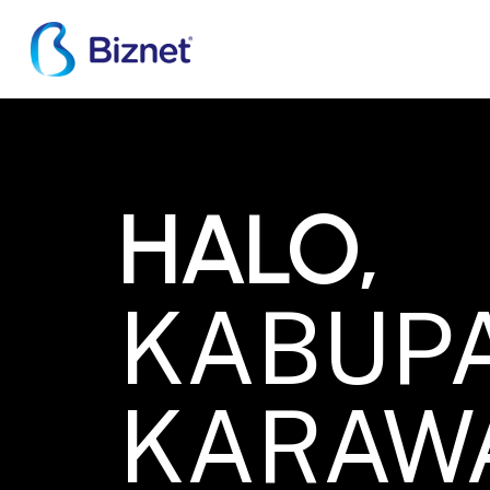
Skip
to
main
content
KARAWANG
HALO,
KABUP
KARAW