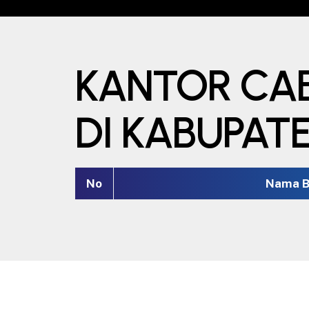
KANTOR CA
DI KABUPAT
No
Nama B