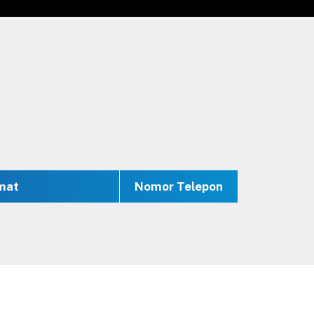
mat
Nomor Telepon