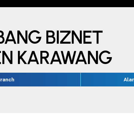
BANG BIZNET
EN KARAWANG
ranch
Ala