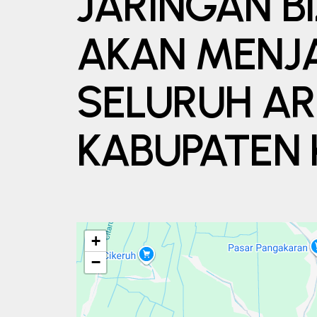
JARINGAN BI
AKAN MENJ
SELURUH A
KABUPATEN
+
−