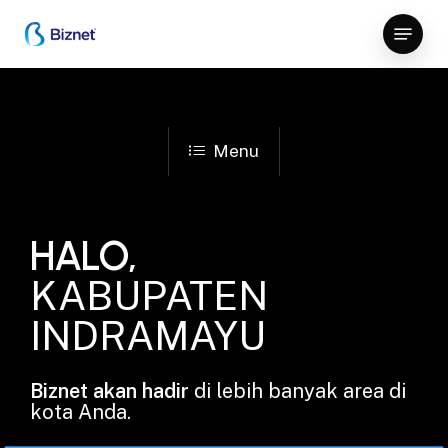
Skip
Menu
to
Close
main
Menu
content
Menu
HALO,
KABUPATEN
INDRAMAYU
Biznet akan hadir
di lebih banyak area di
kota Anda.