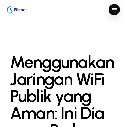
Skip
Menu
to
Close
main
Menu
content
Menggunakan
Jaringan WiFi
Publik yang
Aman: Ini Dia