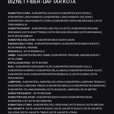
BIZNET FIBER - DAFTAR KOTA
SUMATRA UTARA
: KABUPATEN ASAHAN | KABUPATEN BATU BARA |
KABUPATEN LABUHANBATU | KABUPATEN LABUHANBATU SELATAN |
KABUPATEN LABUHANBATU UTARA | KABUPATEN SERDANG BEDAGAI | KOTA
TANJUNGBALAI
SUMATRA BARAT
: KABUPATEN LIMA PULUH KOTA | KABUPATEN PADANG
PARIAMAN | KOTA BUKITTINGGI | KOTA PADANG PANJANG | KOTA PARIAMAN |
KOTA PAYAKUMBUH
SUMATREA SELATAN
: KABUPATEN MUSI BANYUASIN
BANGKA BELITUNG
: KABUPATEN BANGKA | KABUPATEN BANGKA BARAT |
KOTA PANGKAL PINANG
BENGKULU
: KOTA BENGKULU
JAMBI
: KABUPATEN MUARO JAMBI | KABUPATEN TANJUNG JABUNG BARAT |
KOTA JAMBI
KEPULAUAN RIAU
: KOTA BATAM
RIAU
: KABUPATEN INDRAGIRI HILIR | KABUPATEN INDRAGIRI HULU |
KABUPATEN KAMPAR | KABUPATEN PELALAWAN | KABUPATEN ROKAN HILIR |
KABUPATEN SIAK | KABUPATENUPATEN BENGKALIS | KOTA DUMAI | KOTA
PEKANBARU
LAMPUNG
: KABUPATEN LAMPUNG SELATAN | KABUPATEN LAMPUNG TENGAH |
KABUPATEN LAMPUNG TIMUR | KABUPATEN MESUJI | KABUPATEN PESAWARAN |
KABUPATEN TULANG BAWANG | KOTA BANDAR LAMPUNG | KOTA METRO
SUMATERA BARAT
: KOTA PADANG
SUMATERA SELATAN
: KABUPATEN BANYUASIN | KABUPATEN OGAN
KOMERING ILIR | KOTA PALEMBANG
SUMATERA UTARA
: KABUPATEN DELI SERDANG | KOTA BINJAI | KOTA MEDAN
DKI JAKARTA
: KOTA JAKARTA BARAT | KOTA JAKARTA PUSAT | KOTA JAKARTA
SELATAN | KOTA JAKARTA TIMUR | KOTA JAKARTA UTARA