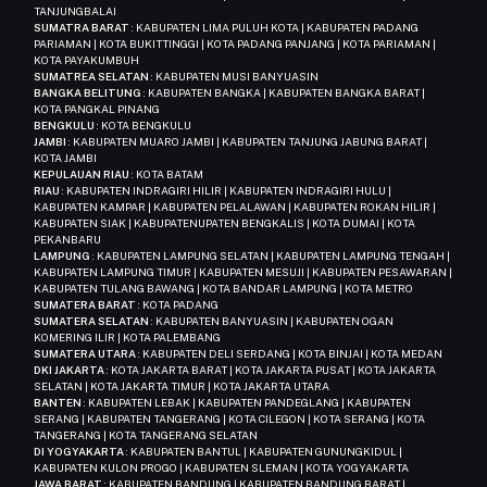
TANJUNGBALAI
SUMATRA BARAT
: KABUPATEN LIMA PULUH KOTA | KABUPATEN PADANG
PARIAMAN | KOTA BUKITTINGGI | KOTA PADANG PANJANG | KOTA PARIAMAN |
KOTA PAYAKUMBUH
SUMATREA SELATAN
: KABUPATEN MUSI BANYUASIN
BANGKA BELITUNG
: KABUPATEN BANGKA | KABUPATEN BANGKA BARAT |
KOTA PANGKAL PINANG
BENGKULU
: KOTA BENGKULU
JAMBI
: KABUPATEN MUARO JAMBI | KABUPATEN TANJUNG JABUNG BARAT |
KOTA JAMBI
KEPULAUAN RIAU
: KOTA BATAM
RIAU
: KABUPATEN INDRAGIRI HILIR | KABUPATEN INDRAGIRI HULU |
KABUPATEN KAMPAR | KABUPATEN PELALAWAN | KABUPATEN ROKAN HILIR |
KABUPATEN SIAK | KABUPATENUPATEN BENGKALIS | KOTA DUMAI | KOTA
PEKANBARU
LAMPUNG
: KABUPATEN LAMPUNG SELATAN | KABUPATEN LAMPUNG TENGAH |
KABUPATEN LAMPUNG TIMUR | KABUPATEN MESUJI | KABUPATEN PESAWARAN |
KABUPATEN TULANG BAWANG | KOTA BANDAR LAMPUNG | KOTA METRO
SUMATERA BARAT
: KOTA PADANG
SUMATERA SELATAN
: KABUPATEN BANYUASIN | KABUPATEN OGAN
KOMERING ILIR | KOTA PALEMBANG
SUMATERA UTARA
: KABUPATEN DELI SERDANG | KOTA BINJAI | KOTA MEDAN
DKI JAKARTA
: KOTA JAKARTA BARAT | KOTA JAKARTA PUSAT | KOTA JAKARTA
SELATAN | KOTA JAKARTA TIMUR | KOTA JAKARTA UTARA
BANTEN
: KABUPATEN LEBAK | KABUPATEN PANDEGLANG | KABUPATEN
SERANG | KABUPATEN TANGERANG | KOTA CILEGON | KOTA SERANG | KOTA
TANGERANG | KOTA TANGERANG SELATAN
DI YOGYAKARTA
: KABUPATEN BANTUL | KABUPATEN GUNUNGKIDUL |
KABUPATEN KULON PROGO | KABUPATEN SLEMAN | KOTA YOGYAKARTA
JAWA BARAT
: KABUPATEN BANDUNG | KABUPATEN BANDUNG BARAT |