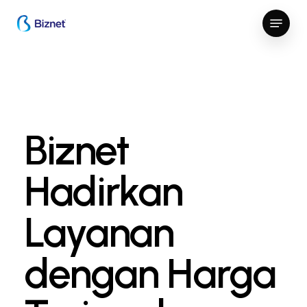
Skip
Menu
to
Close
main
Menu
content
Biznet
Hadirkan
Layanan
dengan Harga