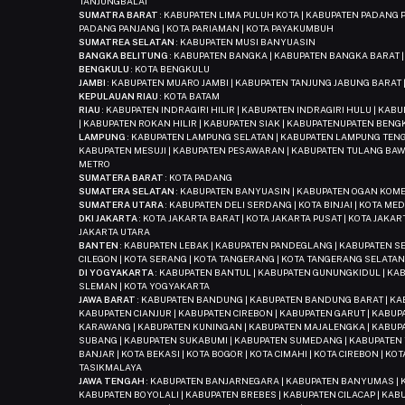
TANJUNGBALAI
SUMATRA BARAT
: KABUPATEN LIMA PULUH KOTA | KABUPATEN PADANG P
PADANG PANJANG | KOTA PARIAMAN | KOTA PAYAKUMBUH
SUMATREA SELATAN
: KABUPATEN MUSI BANYUASIN
BANGKA BELITUNG
: KABUPATEN BANGKA | KABUPATEN BANGKA BARAT 
BENGKULU
: KOTA BENGKULU
JAMBI
: KABUPATEN MUARO JAMBI | KABUPATEN TANJUNG JABUNG BARAT |
KEPULAUAN RIAU
: KOTA BATAM
RIAU
: KABUPATEN INDRAGIRI HILIR | KABUPATEN INDRAGIRI HULU | KA
| KABUPATEN ROKAN HILIR | KABUPATEN SIAK | KABUPATENUPATEN BENG
LAMPUNG
: KABUPATEN LAMPUNG SELATAN | KABUPATEN LAMPUNG TENG
KABUPATEN MESUJI | KABUPATEN PESAWARAN | KABUPATEN TULANG BAW
METRO
SUMATERA BARAT
: KOTA PADANG
SUMATERA SELATAN
: KABUPATEN BANYUASIN | KABUPATEN OGAN KOMER
SUMATERA UTARA
: KABUPATEN DELI SERDANG | KOTA BINJAI | KOTA ME
DKI JAKARTA
: KOTA JAKARTA BARAT | KOTA JAKARTA PUSAT | KOTA JAKAR
JAKARTA UTARA
BANTEN
: KABUPATEN LEBAK | KABUPATEN PANDEGLANG | KABUPATEN S
CILEGON | KOTA SERANG | KOTA TANGERANG | KOTA TANGERANG SELATA
DI YOGYAKARTA
: KABUPATEN BANTUL | KABUPATEN GUNUNGKIDUL | KA
SLEMAN | KOTA YOGYAKARTA
JAWA BARAT
: KABUPATEN BANDUNG | KABUPATEN BANDUNG BARAT | KAB
KABUPATEN CIANJUR | KABUPATEN CIREBON | KABUPATEN GARUT | KABU
KARAWANG | KABUPATEN KUNINGAN | KABUPATEN MAJALENGKA | KABUP
SUBANG | KABUPATEN SUKABUMI | KABUPATEN SUMEDANG | KABUPATEN 
BANJAR | KOTA BEKASI | KOTA BOGOR | KOTA CIMAHI | KOTA CIREBON | KO
TASIKMALAYA
JAWA TENGAH
: KABUPATEN BANJARNEGARA | KABUPATEN BANYUMAS | K
KABUPATEN BOYOLALI | KABUPATEN BREBES | KABUPATEN CILACAP | KA