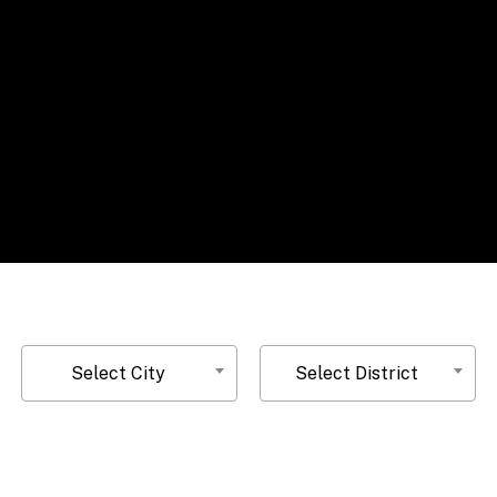
Select City
Select District