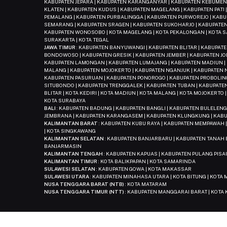
KABUPATEN JEPARA | KABUPATEN KARANGANYAR | KABUPATEN KEBUMEN 
KLATEN | KABUPATEN KUDUS | KABUPATEN MAGELANG | KABUPATEN PATI
PEMALANG | KABUPATEN PURBALINGGA | KABUPATEN PURWOREJO | KAB
SEMARANG | KABUPATEN SRAGEN | KABUPATEN SUKOHARJO | KABUPATEN
KABUPATEN WONOSOBO | KOTA MAGELANG | KOTA PEKALONGAN | KOTA SA
SURAKARTA | KOTA TEGAL
JAWA TIMUR
: KABUPATEN BANYUWANGI | KABUPATEN BLITAR | KABUPAT
BONDOWOSO | KABUPATEN GRESIK | KABUPATEN JEMBER | KABUPATEN JO
KABUPATEN LAMONGAN | KABUPATEN LUMAJANG | KABUPATEN MADIUN |
MALANG | KABUPATEN MOJOKERTO | KABUPATEN NGANJUK | KABUPATEN N
KABUPATEN PASURUAN | KABUPATEN PONOROGO | KABUPATEN PROBOLING
SITUBONDO | KABUPATEN TRENGGALEK | KABUPATEN TUBAN | KABUPATEN
BLITAR | KOTA KEDIRI | KOTA MADIUN | KOTA MALANG | KOTA MOJOKERTO 
KOTA SURABAYA
BALI
: KABUPATEN BADUNG | KABUPATEN BANGLI | KABUPATEN BULELENG
JEMBRANA | KABUPATEN KARANGASEM | KABUPATEN KLUNGKUNG | KABU
KALIMANTAN BARAT
: KABUPATEN KUBU RAYA | KABUPATEN MEMPAWAH 
| KOTA SINGKAWANG
KALIMANTAN SELATAN
: KABUPATEN BANJARBARU | KABUPATEN TANAH 
BANJARMASIN
KALIMANTAN TENGAH
: KABUPATEN KAPUAS | KABUPATEN PULANG PISA
KALIMANTAN TIMUR
: KOTA BALIKPAPAN | KOTA SAMARINDA
SULAWESI SELATAN
: KABUPATEN GOWA | KOTA MAKASSAR
SULAWESI UTARA
: KABUPATEN MINAHASA UTARA | KOTA BITUNG | KOTA
NUSA TENGGARA BARAT (NTB)
: KOTA MATARAM
NUSA TENGGARA TIMUR (NTT)
: KABUPATEN MANGGARAI BARAT | KOTA