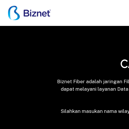
Skip
to
main
content
C
Biznet Fiber adalah jaringan F
dapat melayani layanan Data 
Silahkan masukan nama wila