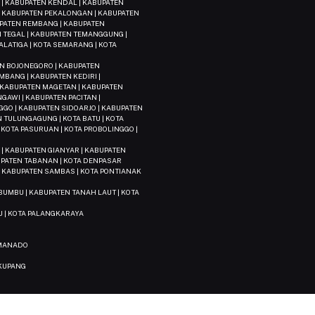
| KABUPATEN KENDAL | KABUPATEN
 | KABUPATEN PEKALONGAN | KABUPATEN
UPATEN REMBANG | KABUPATEN
 TEGAL | KABUPATEN TEMANGGUNG |
LATIGA | KOTA SEMARANG | KOTA
EN BOJONEGORO | KABUPATEN
MBANG | KABUPATEN KEDIRI |
 KABUPATEN MAGETAN | KABUPATEN
GAWI | KABUPATEN PACITAN |
GO | KABUPATEN SIDOARJO | KABUPATEN
 TULUNGAGUNG | KOTA BATU | KOTA
| KOTA PASURUAN | KOTA PROBOLINGGO |
 | KABUPATEN GIANYAR | KABUPATEN
PATEN TABANAN | KOTA DENPASAR
| KABUPATEN SAMBAS | KOTA PONTIANAK
BUMBU | KABUPATEN TANAH LAUT | KOTA
U | KOTA PALANGKARAYA
 MANADO
 KUPANG