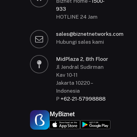
Biznet Home –
1500-
933
HOTLINE 24 Jam
sales@biznetnetworks.com
Hubungi sales kami
MidPlaza 2, 8th Floor
Jl Jendral Sudirman
Kav 10-11
Jakarta 10220 –
Indonesia
P
+62-21-57998888
MyBiznet