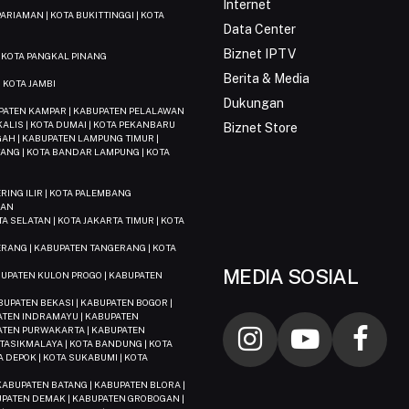
Internet
ARIAMAN | KOTA BUKITTINGGI | KOTA
Data Center
Biznet IPTV
| KOTA PANGKAL PINANG
Berita & Media
 KOTA JAMBI
Dukungan
BUPATEN KAMPAR | KABUPATEN PELALAWAN
KALIS | KOTA DUMAI | KOTA PEKANBARU
Biznet Store
AH | KABUPATEN LAMPUNG TIMUR |
ANG | KOTA BANDAR LAMPUNG | KOTA
ING ILIR | KOTA PALEMBANG
DAN
TA SELATAN | KOTA JAKARTA TIMUR | KOTA
ERANG | KABUPATEN TANGERANG | KOTA
N
MEDIA SOSIAL
BUPATEN KULON PROGO | KABUPATEN
UPATEN BEKASI | KABUPATEN BOGOR |
PATEN INDRAMAYU | KABUPATEN
ATEN PURWAKARTA | KABUPATEN
TASIKMALAYA | KOTA BANDUNG | KOTA
TA DEPOK | KOTA SUKABUMI | KOTA
ABUPATEN BATANG | KABUPATEN BLORA |
BUPATEN DEMAK | KABUPATEN GROBOGAN |