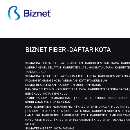
Skip
to
main
content
BIZNET FIBER - DAFTAR KOTA
SUMATRA UTARA
: KABUPATEN ASAHAN | KABUPATEN BATU BARA | KAB
LABUHANBATU SELATAN | KABUPATEN LABUHANBATU UTARA | KABUPATE
TANJUNGBALAI
SUMATRA BARAT
: KABUPATEN LIMA PULUH KOTA | KABUPATEN PADANG P
PADANG PANJANG | KOTA PARIAMAN | KOTA PAYAKUMBUH
SUMATREA SELATAN
: KABUPATEN MUSI BANYUASIN
BANGKA BELITUNG
: KABUPATEN BANGKA | KABUPATEN BANGKA BARAT 
BENGKULU
: KOTA BENGKULU
JAMBI
: KABUPATEN MUARO JAMBI | KABUPATEN TANJUNG JABUNG BARAT |
KEPULAUAN RIAU
: KOTA BATAM
RIAU
: KABUPATEN INDRAGIRI HILIR | KABUPATEN INDRAGIRI HULU | KA
| KABUPATEN ROKAN HILIR | KABUPATEN SIAK | KABUPATENUPATEN BENG
LAMPUNG
: KABUPATEN LAMPUNG SELATAN | KABUPATEN LAMPUNG TENG
KABUPATEN MESUJI | KABUPATEN PESAWARAN | KABUPATEN TULANG BAW
METRO
SUMATERA BARAT
: KOTA PADANG