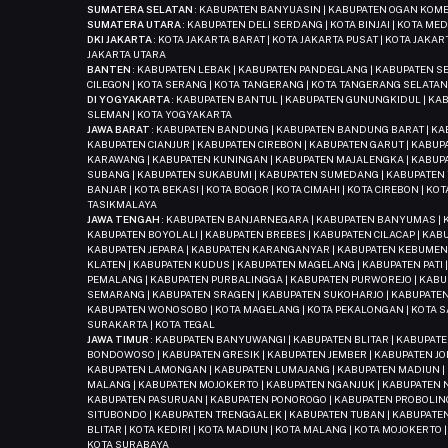
SUMATERA SELATAN
: KABUPATEN BANYUASIN | KABUPATEN OGAN KOMER
SUMATERA UTARA
: KABUPATEN DELI SERDANG | KOTA BINJAI | KOTA ME
DKI JAKARTA
: KOTA JAKARTA BARAT | KOTA JAKARTA PUSAT | KOTA JAKAR
JAKARTA UTARA
BANTEN
: KABUPATEN LEBAK | KABUPATEN PANDEGLANG | KABUPATEN S
CILEGON | KOTA SERANG | KOTA TANGERANG | KOTA TANGERANG SELATA
DI YOGYAKARTA
: KABUPATEN BANTUL | KABUPATEN GUNUNGKIDUL | KA
SLEMAN | KOTA YOGYAKARTA
JAWA BARAT
: KABUPATEN BANDUNG | KABUPATEN BANDUNG BARAT | KAB
KABUPATEN CIANJUR | KABUPATEN CIREBON | KABUPATEN GARUT | KABU
KARAWANG | KABUPATEN KUNINGAN | KABUPATEN MAJALENGKA | KABUP
SUBANG | KABUPATEN SUKABUMI | KABUPATEN SUMEDANG | KABUPATEN 
BANJAR | KOTA BEKASI | KOTA BOGOR | KOTA CIMAHI | KOTA CIREBON | KO
TASIKMALAYA
JAWA TENGAH
: KABUPATEN BANJARNEGARA | KABUPATEN BANYUMAS | K
KABUPATEN BOYOLALI | KABUPATEN BREBES | KABUPATEN CILACAP | KA
KABUPATEN JEPARA | KABUPATEN KARANGANYAR | KABUPATEN KEBUMEN 
KLATEN | KABUPATEN KUDUS | KABUPATEN MAGELANG | KABUPATEN PATI
PEMALANG | KABUPATEN PURBALINGGA | KABUPATEN PURWOREJO | KAB
SEMARANG | KABUPATEN SRAGEN | KABUPATEN SUKOHARJO | KABUPATEN
KABUPATEN WONOSOBO | KOTA MAGELANG | KOTA PEKALONGAN | KOTA SA
SURAKARTA | KOTA TEGAL
JAWA TIMUR
: KABUPATEN BANYUWANGI | KABUPATEN BLITAR | KABUPAT
BONDOWOSO | KABUPATEN GRESIK | KABUPATEN JEMBER | KABUPATEN JO
KABUPATEN LAMONGAN | KABUPATEN LUMAJANG | KABUPATEN MADIUN |
MALANG | KABUPATEN MOJOKERTO | KABUPATEN NGANJUK | KABUPATEN N
KABUPATEN PASURUAN | KABUPATEN PONOROGO | KABUPATEN PROBOLING
SITUBONDO | KABUPATEN TRENGGALEK | KABUPATEN TUBAN | KABUPATEN
BLITAR | KOTA KEDIRI | KOTA MADIUN | KOTA MALANG | KOTA MOJOKERTO 
KOTA SURABAYA