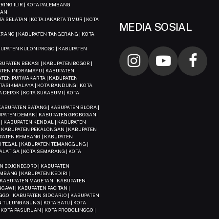
ING ILIR | KOTA PALEMBANG
DAN
TA SELATAN | KOTA JAKARTA TIMUR | KOTA
MEDIA SOSIAL
ERANG | KABUPATEN TANGERANG | KOTA
N
BUPATEN KULON PROGO | KABUPATEN
UPATEN BEKASI | KABUPATEN BOGOR |
PATEN INDRAMAYU | KABUPATEN
ATEN PURWAKARTA | KABUPATEN
TASIKMALAYA | KOTA BANDUNG | KOTA
TA DEPOK | KOTA SUKABUMI | KOTA
ABUPATEN BATANG | KABUPATEN BLORA |
BUPATEN DEMAK | KABUPATEN GROBOGAN |
| KABUPATEN KENDAL | KABUPATEN
 | KABUPATEN PEKALONGAN | KABUPATEN
UPATEN REMBANG | KABUPATEN
 TEGAL | KABUPATEN TEMANGGUNG |
LATIGA | KOTA SEMARANG | KOTA
EN BOJONEGORO | KABUPATEN
MBANG | KABUPATEN KEDIRI |
 KABUPATEN MAGETAN | KABUPATEN
GAWI | KABUPATEN PACITAN |
GO | KABUPATEN SIDOARJO | KABUPATEN
 TULUNGAGUNG | KOTA BATU | KOTA
| KOTA PASURUAN | KOTA PROBOLINGGO |