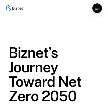
Skip
Menu
to
Close
main
Menu
content
Biznet’s
Journey
Toward Net
Zero 2050