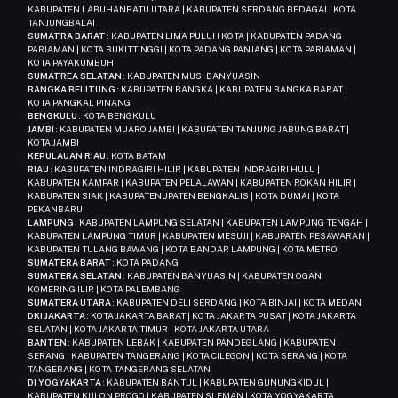
KABUPATEN LABUHANBATU UTARA | KABUPATEN SERDANG BEDAGAI | KOTA
TANJUNGBALAI
SUMATRA BARAT
: KABUPATEN LIMA PULUH KOTA | KABUPATEN PADANG
PARIAMAN | KOTA BUKITTINGGI | KOTA PADANG PANJANG | KOTA PARIAMAN |
KOTA PAYAKUMBUH
SUMATREA SELATAN
: KABUPATEN MUSI BANYUASIN
BANGKA BELITUNG
: KABUPATEN BANGKA | KABUPATEN BANGKA BARAT |
KOTA PANGKAL PINANG
BENGKULU
: KOTA BENGKULU
JAMBI
: KABUPATEN MUARO JAMBI | KABUPATEN TANJUNG JABUNG BARAT |
KOTA JAMBI
KEPULAUAN RIAU
: KOTA BATAM
RIAU
: KABUPATEN INDRAGIRI HILIR | KABUPATEN INDRAGIRI HULU |
KABUPATEN KAMPAR | KABUPATEN PELALAWAN | KABUPATEN ROKAN HILIR |
KABUPATEN SIAK | KABUPATENUPATEN BENGKALIS | KOTA DUMAI | KOTA
PEKANBARU
LAMPUNG
: KABUPATEN LAMPUNG SELATAN | KABUPATEN LAMPUNG TENGAH |
KABUPATEN LAMPUNG TIMUR | KABUPATEN MESUJI | KABUPATEN PESAWARAN |
KABUPATEN TULANG BAWANG | KOTA BANDAR LAMPUNG | KOTA METRO
SUMATERA BARAT
: KOTA PADANG
SUMATERA SELATAN
: KABUPATEN BANYUASIN | KABUPATEN OGAN
KOMERING ILIR | KOTA PALEMBANG
SUMATERA UTARA
: KABUPATEN DELI SERDANG | KOTA BINJAI | KOTA MEDAN
DKI JAKARTA
: KOTA JAKARTA BARAT | KOTA JAKARTA PUSAT | KOTA JAKARTA
SELATAN | KOTA JAKARTA TIMUR | KOTA JAKARTA UTARA
BANTEN
: KABUPATEN LEBAK | KABUPATEN PANDEGLANG | KABUPATEN
SERANG | KABUPATEN TANGERANG | KOTA CILEGON | KOTA SERANG | KOTA
TANGERANG | KOTA TANGERANG SELATAN
DI YOGYAKARTA
: KABUPATEN BANTUL | KABUPATEN GUNUNGKIDUL |
KABUPATEN KULON PROGO | KABUPATEN SLEMAN | KOTA YOGYAKARTA