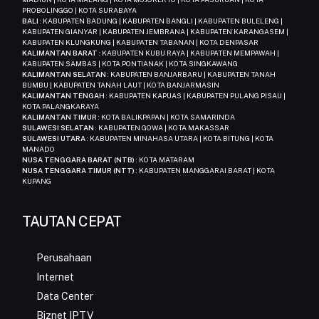
PROBOLINGGO | KOTA SURABAYA
BALI
: KABUPATEN BADUNG | KABUPATEN BANGLI | KABUPATEN BULELENG |
KABUPATEN GIANYAR | KABUPATEN JEMBRANA | KABUPATEN KARANGASEM |
KABUPATEN KLUNGKUNG | KABUPATEN TABANAN | KOTA DENPASAR
KALIMANTAN BARAT
: KABUPATEN KUBU RAYA | KABUPATEN MEMPAWAH |
KABUPATEN SAMBAS | KOTA PONTIANAK | KOTA SINGKAWANG
KALIMANTAN SELATAN
: KABUPATEN BANJARBARU | KABUPATEN TANAH
BUMBU | KABUPATEN TANAH LAUT | KOTA BANJARMASIN
KALIMANTAN TENGAH
: KABUPATEN KAPUAS | KABUPATEN PULANG PISAU |
KOTA PALANGKARAYA
KALIMANTAN TIMUR
: KOTA BALIKPAPAN | KOTA SAMARINDA
SULAWESI SELATAN
: KABUPATEN GOWA | KOTA MAKASSAR
SULAWESI UTARA
: KABUPATEN MINAHASA UTARA | KOTA BITUNG | KOTA
MANADO
NUSA TENGGARA BARAT (NTB)
: KOTA MATARAM
NUSA TENGGARA TIMUR (NTT)
: KABUPATEN MANGGARAI BARAT | KOTA
KUPANG
TAUTAN CEPAT
Perusahaan
Internet
Data Center
Biznet IPTV