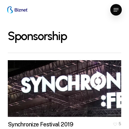
Skip
Menu
to
Close
main
Menu
content
Sponsorship
Synchronize Festival 2019
5