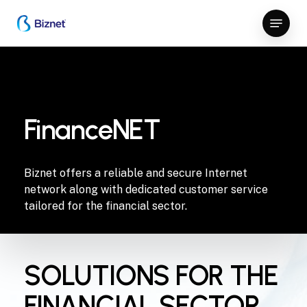
Skip
Menu
to
Close
main
Menu
content
FinanceNET
Biznet offers a reliable and secure Internet
network along with dedicated customer service
tailored for the financial sector.
SOLUTIONS FOR THE
FINANCIAL SECTOR