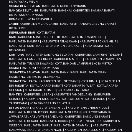
KOTA PAYAKUMBUH
SUMATREA SELATAN
: KABUPATEN MUSI BANYUASIN
BANGKA BELITUNG
: KABUPATEN BANGKA | KABUPATEN BANGKA BARAT |
KOTA PANGKAL PINANG
BENGKULU
: KOTA BENGKULU
JAMBI
: KABUPATEN MUARO JAMBI | KABUPATEN TANJUNG JABUNG BARAT |
KOTA JAMBI
KEPULAUAN RIAU
: KOTA BATAM
RIAU
: KABUPATEN INDRAGIRI HILIR | KABUPATEN INDRAGIRI HULU |
KABUPATEN KAMPAR | KABUPATEN PELALAWAN | KABUPATEN ROKAN HILIR |
KABUPATEN SIAK | KABUPATENUPATEN BENGKALIS | KOTA DUMAI | KOTA
PEKANBARU
LAMPUNG
: KABUPATEN LAMPUNG SELATAN | KABUPATEN LAMPUNG TENGAH |
KABUPATEN LAMPUNG TIMUR | KABUPATEN MESUJI | KABUPATEN PESAWARAN |
KABUPATEN TULANG BAWANG | KOTA BANDAR LAMPUNG | KOTA METRO
SUMATERA BARAT
: KOTA PADANG
SUMATERA SELATAN
: KABUPATEN BANYUASIN | KABUPATEN OGAN
KOMERING ILIR | KOTA PALEMBANG
SUMATERA UTARA
: KABUPATEN DELI SERDANG | KOTA BINJAI | KOTA MEDAN
DKI JAKARTA
: KOTA JAKARTA BARAT | KOTA JAKARTA PUSAT | KOTA JAKARTA
SELATAN | KOTA JAKARTA TIMUR | KOTA JAKARTA UTARA
BANTEN
: KABUPATEN LEBAK | KABUPATEN PANDEGLANG | KABUPATEN
SERANG | KABUPATEN TANGERANG | KOTA CILEGON | KOTA SERANG | KOTA
TANGERANG | KOTA TANGERANG SELATAN
DI YOGYAKARTA
: KABUPATEN BANTUL | KABUPATEN GUNUNGKIDUL |
KABUPATEN KULON PROGO | KABUPATEN SLEMAN | KOTA YOGYAKARTA
JAWA BARAT
: KABUPATEN BANDUNG | KABUPATEN BANDUNG BARAT |
KABUPATEN BEKASI | KABUPATEN BOGOR | KABUPATEN CIANJUR | KABUPATEN
CIREBON | KABUPATEN GARUT | KABUPATEN INDRAMAYU | KABUPATEN
KARAWANG | KABUPATEN KUNINGAN | KABUPATEN MAJALENGKA | KABUPATEN