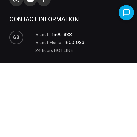
CONTACT INFORMATION
Biznet –
1500-988
Biznet Home –
1500-933
24 hours HOTLINE
sales@biznetnetworks.com
Talk with our sales team
MidPlaza 2, 8th Floor
Jl Jendral Sudirman Kav 10-11
Jakarta 10220 – Indonesia
P
+62-21-57998888
MyBiznet