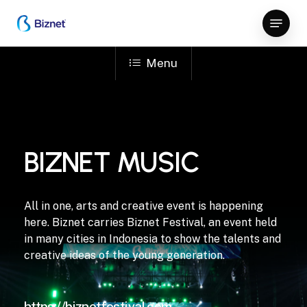
Skip
Menu
to
Close
main
Menu
content
Menu
BIZNET MUSIC
All in one, arts and creative event is happening
here. Biznet carries Biznet Festival, an event held
in many cities in Indonesia to show the talents and
creative ideas of the young generation.
https://biznetfestival.com