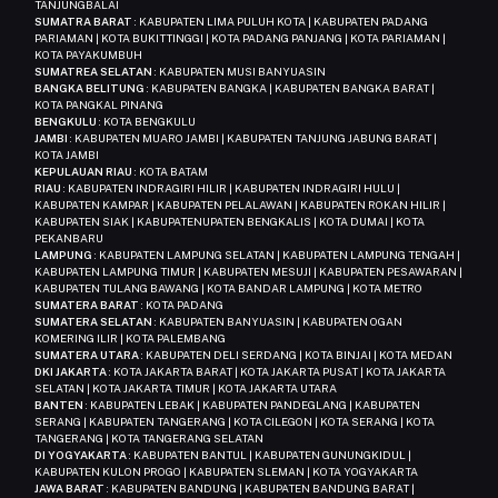
TANJUNGBALAI
SUMATRA BARAT
: KABUPATEN LIMA PULUH KOTA | KABUPATEN PADANG
PARIAMAN | KOTA BUKITTINGGI | KOTA PADANG PANJANG | KOTA PARIAMAN |
KOTA PAYAKUMBUH
SUMATREA SELATAN
: KABUPATEN MUSI BANYUASIN
BANGKA BELITUNG
: KABUPATEN BANGKA | KABUPATEN BANGKA BARAT |
KOTA PANGKAL PINANG
BENGKULU
: KOTA BENGKULU
JAMBI
: KABUPATEN MUARO JAMBI | KABUPATEN TANJUNG JABUNG BARAT |
KOTA JAMBI
KEPULAUAN RIAU
: KOTA BATAM
RIAU
: KABUPATEN INDRAGIRI HILIR | KABUPATEN INDRAGIRI HULU |
KABUPATEN KAMPAR | KABUPATEN PELALAWAN | KABUPATEN ROKAN HILIR |
KABUPATEN SIAK | KABUPATENUPATEN BENGKALIS | KOTA DUMAI | KOTA
PEKANBARU
LAMPUNG
: KABUPATEN LAMPUNG SELATAN | KABUPATEN LAMPUNG TENGAH |
KABUPATEN LAMPUNG TIMUR | KABUPATEN MESUJI | KABUPATEN PESAWARAN |
KABUPATEN TULANG BAWANG | KOTA BANDAR LAMPUNG | KOTA METRO
SUMATERA BARAT
: KOTA PADANG
SUMATERA SELATAN
: KABUPATEN BANYUASIN | KABUPATEN OGAN
KOMERING ILIR | KOTA PALEMBANG
SUMATERA UTARA
: KABUPATEN DELI SERDANG | KOTA BINJAI | KOTA MEDAN
DKI JAKARTA
: KOTA JAKARTA BARAT | KOTA JAKARTA PUSAT | KOTA JAKARTA
SELATAN | KOTA JAKARTA TIMUR | KOTA JAKARTA UTARA
BANTEN
: KABUPATEN LEBAK | KABUPATEN PANDEGLANG | KABUPATEN
SERANG | KABUPATEN TANGERANG | KOTA CILEGON | KOTA SERANG | KOTA
TANGERANG | KOTA TANGERANG SELATAN
DI YOGYAKARTA
: KABUPATEN BANTUL | KABUPATEN GUNUNGKIDUL |
KABUPATEN KULON PROGO | KABUPATEN SLEMAN | KOTA YOGYAKARTA
JAWA BARAT
: KABUPATEN BANDUNG | KABUPATEN BANDUNG BARAT |