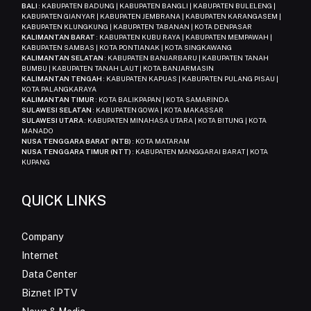
BALI
: KABUPATEN BADUNG | KABUPATEN BANGLI | KABUPATEN BULELENG |
KABUPATEN GIANYAR | KABUPATEN JEMBRANA | KABUPATEN KARANGASEM |
KABUPATEN KLUNGKUNG | KABUPATEN TABANAN | KOTA DENPASAR
KALIMANTAN BARAT
: KABUPATEN KUBU RAYA | KABUPATEN MEMPAWAH |
KABUPATEN SAMBAS | KOTA PONTIANAK | KOTA SINGKAWANG
KALIMANTAN SELATAN
: KABUPATEN BANJARBARU | KABUPATEN TANAH
BUMBU | KABUPATEN TANAH LAUT | KOTA BANJARMASIN
KALIMANTAN TENGAH
: KABUPATEN KAPUAS | KABUPATEN PULANG PISAU |
KOTA PALANGKARAYA
KALIMANTAN TIMUR
: KOTA BALIKPAPAN | KOTA SAMARINDA
SULAWESI SELATAN
: KABUPATEN GOWA | KOTA MAKASSAR
SULAWESI UTARA
: KABUPATEN MINAHASA UTARA | KOTA BITUNG | KOTA
MANADO
NUSA TENGGARA BARAT (NTB)
: KOTA MATARAM
NUSA TENGGARA TIMUR (NTT)
: KABUPATEN MANGGARAI BARAT | KOTA
KUPANG
QUICK LINKS
Company
Internet
Data Center
Biznet IPTV