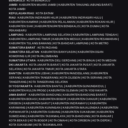
BENGKULU
: KOTA BENGKULU
JAMBI
: KABUPATEN MUARO JAMBI | KABUPATEN TANJUNG JABUNG BARAT |
KOTA JAMBI
KEPULAUAN RIAU
: KOTA BATAM
RIAU
: KABUPATEN INDRAGIRI HILIR | KABUPATEN INDRAGIRI HULU |
KABUPATEN KAMPAR | KABUPATEN PELALAWAN | KABUPATEN ROKAN HILIR |
KABUPATEN SIAK | KABUPATENUPATEN BENGKALIS | KOTA DUMAI | KOTA
PEKANBARU
LAMPUNG
: KABUPATEN LAMPUNG SELATAN | KABUPATEN LAMPUNG TENGAH |
KABUPATEN LAMPUNG TIMUR | KABUPATEN MESUJI | KABUPATEN PESAWARAN |
KABUPATEN TULANG BAWANG | KOTA BANDAR LAMPUNG | KOTA METRO
SUMATERA BARAT
: KOTA PADANG
SUMATERA SELATAN
: KABUPATEN BANYUASIN | KABUPATEN OGAN
KOMERING ILIR | KOTA PALEMBANG
SUMATERA UTARA
: KABUPATEN DELI SERDANG | KOTA BINJAI | KOTA MEDAN
DKI JAKARTA
: KOTA JAKARTA BARAT | KOTA JAKARTA PUSAT | KOTA JAKARTA
SELATAN | KOTA JAKARTA TIMUR | KOTA JAKARTA UTARA
BANTEN
: KABUPATEN LEBAK | KABUPATEN PANDEGLANG | KABUPATEN
SERANG | KABUPATEN TANGERANG | KOTA CILEGON | KOTA SERANG | KOTA
TANGERANG | KOTA TANGERANG SELATAN
DI YOGYAKARTA
: KABUPATEN BANTUL | KABUPATEN GUNUNGKIDUL |
KABUPATEN KULON PROGO | KABUPATEN SLEMAN | KOTA YOGYAKARTA
JAWA BARAT
: KABUPATEN BANDUNG | KABUPATEN BANDUNG BARAT |
KABUPATEN BEKASI | KABUPATEN BOGOR | KABUPATEN CIANJUR | KABUPATEN
CIREBON | KABUPATEN GARUT | KABUPATEN INDRAMAYU | KABUPATEN
KARAWANG | KABUPATEN KUNINGAN | KABUPATEN MAJALENGKA | KABUPATEN
PURWAKARTA | KABUPATEN SUBANG | KABUPATEN SUKABUMI | KABUPATEN
SUMEDANG | KABUPATEN TASIKMALAYA | KOTA BANDUNG | KOTA BANJAR |
KOTA BEKASI | KOTA BOGOR | KOTA CIMAHI | KOTA CIREBON | KOTA DEPOK |
KOTA SUKABUMI | KOTA TASIKMALAYA