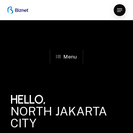
Skip
Menu
to
Close
main
Menu
content
Menu
HELLO,
NORTH JAKARTA
CITY