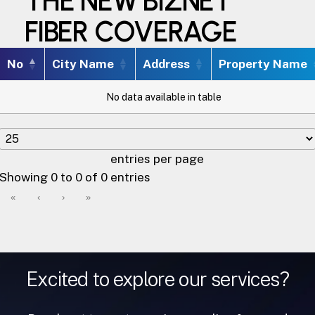
THE NEW BIZNET
FIBER COVERAGE
No
City Name
Address
Property Name
No data available in table
entries per page
Showing 0 to 0 of 0 entries
«
‹
›
»
Excited to explore our services?